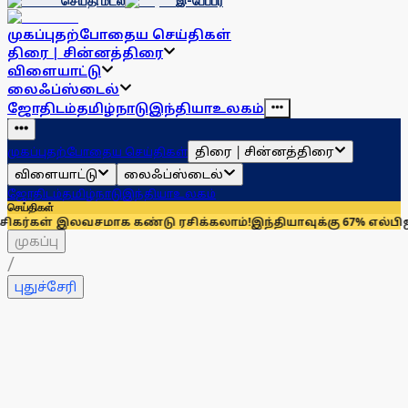
செய்தி மடல்
இ-பேப்பர்
முகப்பு
தற்போதைய செய்திகள்
திரை | சின்னத்திரை
விளையாட்டு
லைஃப்ஸ்டைல்
ஜோதிடம்
தமிழ்நாடு
இந்தியா
உலகம்
திரை | சின்னத்திரை
முகப்பு
தற்போதைய செய்திகள்
விளையாட்டு
லைஃப்ஸ்டைல்
ஜோதிடம்
தமிழ்நாடு
இந்தியா
உலகம்
செய்திகள்
் இலவசமாக கண்டு ரசிக்கலாம்!
இந்தியாவுக்கு 67% எல்பிஜி தேவைய
முகப்பு
/
புதுச்சேரி