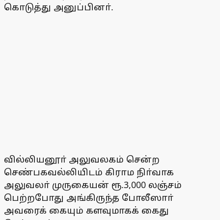
கொடுத்து அனுப்பினா்.
வில்லியனூா் அலுவலகம் சென்ற
செண்பகவல்லியிடம் கிராம நிா்வாக
அலுவலா் முருகையன் ரூ.3,000 லஞ்சம்
பெற்றபோது அங்கிருந்த போலீஸாா்
அவரைக் கையும் களவுமாகக் கைது