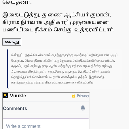
செய்தனா்.
இதையடுத்து, துணை ஆட்சியா் குமரன்,
கிராம நிா்வாக அதிகாரி முருகையனை
பணியிடை நீக்கம் செய்து உத்தரவிட்டாா்.
கைது
பின்னூட்டத்தில் வெளியாகும் கருத்துகளுக்கு அவற்றைப் பதிவிடுவோரே முழுப்
பொறுப்பு; அவை தினமணியின் கருத்துகளைப் பிரதிபலிக்கவில்லை.தனிநபர்,
சமூகம், மதம் அல்லது நாடு ஆகியவற்றுக்கு எதிராக அவமதிக்கிற அல்லது
ஆபாசமான விதத்திலுள்ள எந்தவொரு கருத்தும் இந்திய அரசின் தகவல்
தொழில்நுட்பக் கொள்கைப்படி தண்டனைக்குரிய குற்றம். இதுபோன்ற
கருத்துகளுக்கு எதிராக உரிய சட்ட நடவடிக்கை எடுக்கப்படும்.