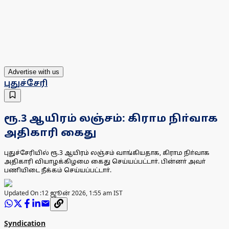
Advertise with us
புதுச்சேரி
ரூ.3 ஆயிரம் லஞ்சம்: கிராம நிா்வாக
அதிகாரி கைது
புதுச்சேரியில் ரூ.3 ஆயிரம் லஞ்சம் வாங்கியதாக, கிராம நிா்வாக
அதிகாரி வியாழக்கிழமை கைது செய்யப்பட்டாா். பின்னா் அவா்
பணியிடை நீக்கம் செய்யப்பட்டாா்.
Updated On :
12 ஜூன் 2026, 1:55 am IST
Syndication