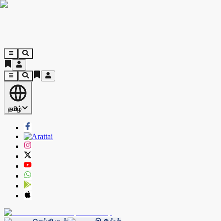
தமிழ்