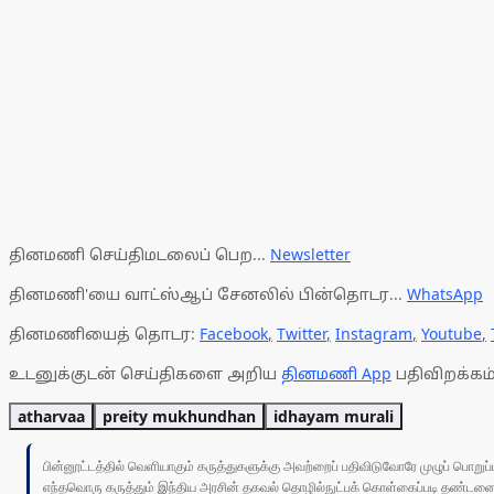
தினமணி செய்திமடலைப் பெற...
Newsletter
தினமணி'யை வாட்ஸ்ஆப் சேனலில் பின்தொடர...
WhatsApp
தினமணியைத் தொடர:
Facebook
,
Twitter
,
Instagram
,
Youtube
,
உடனுக்குடன் செய்திகளை அறிய
தினமணி App
பதிவிறக்கம்
atharvaa
preity mukhundhan
idhayam murali
பின்னூட்டத்தில் வெளியாகும் கருத்துகளுக்கு அவற்றைப் பதிவிடுவோரே முழுப் பொற
எந்தவொரு கருத்தும் இந்திய அரசின் தகவல் தொழில்நுட்பக் கொள்கைப்படி தண்டனைக்கு