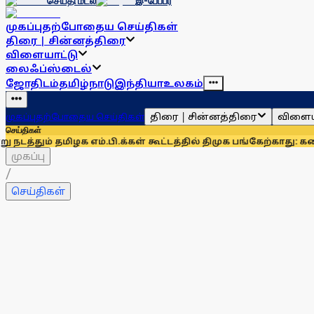
செய்தி மடல்
இ-பேப்பர்
முகப்பு
தற்போதைய செய்திகள்
திரை | சின்னத்திரை
விளையாட்டு
லைஃப்ஸ்டைல்
ஜோதிடம்
தமிழ்நாடு
இந்தியா
உலகம்
திரை | சின்னத்திரை
விளைய
முகப்பு
தற்போதைய செய்திகள்
செய்திகள்
மிழக எம்.பி.க்கள் கூட்டத்தில் திமுக பங்கேற்காது: கனிமொழி
தி
முகப்பு
/
செய்திகள்