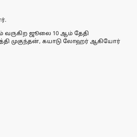
ர்.
ம் வருகிற ஜூலை 10 ஆம் தேதி
த்தி முகுந்தன், கயாடு லோஹர் ஆகியோர்