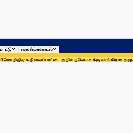
ாட்டு
லைஃப்ஸ்டைல்
ஜோதிடம்
தமிழ்நாடு
இந்தியா
உலகம்
முக நிலைப்பாட்டை அறிய தவெகவுக்கு காங்கிரஸ் அழுத்தம்: அன்