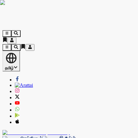
தமிழ்