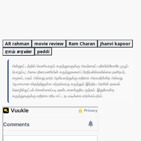
AR rahman
movie review
Ram Charan
jhanvi kapoor
ராம் சரண்
peddi
பின்னூட்டத்தில் வெளியாகும் கருத்துகளுக்கு அவற்றைப் பதிவிடுவோரே முழுப்
பொறுப்பு; அவை தினமணியின் கருத்துகளைப் பிரதிபலிக்கவில்லை.தனிநபர்,
சமூகம், மதம் அல்லது நாடு ஆகியவற்றுக்கு எதிராக அவமதிக்கிற அல்லது
ஆபாசமான விதத்திலுள்ள எந்தவொரு கருத்தும் இந்திய அரசின் தகவல்
தொழில்நுட்பக் கொள்கைப்படி தண்டனைக்குரிய குற்றம். இதுபோன்ற
கருத்துகளுக்கு எதிராக உரிய சட்ட நடவடிக்கை எடுக்கப்படும்.