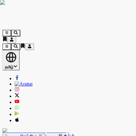
தமிழ்