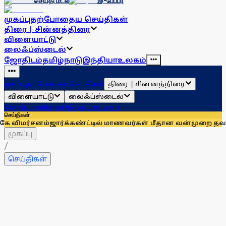
செய்தி மடல்
இ-பேப்பர்
முகப்பு
தற்போதைய செய்திகள்
திரை | சின்னத்திரை
விளையாட்டு
லைஃப்ஸ்டைல்
ஜோதிடம்
தமிழ்நாடு
இந்தியா
உலகம்
திரை | சின்னத்திரை
முகப்பு
தற்போதைய செய்திகள்
விளையாட்டு
லைஃப்ஸ்டைல்
ஜோதிடம்
தமிழ்நாடு
இந்தியா
உலகம்
செய்திகள்
ம்
ஜார்க்கண்ட்டில் மாணவர்கள் மீதான வன்முறை தவறானது: ராகுல்
முகப்பு
/
செய்திகள்