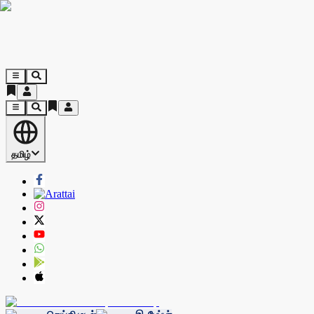
தமிழ்