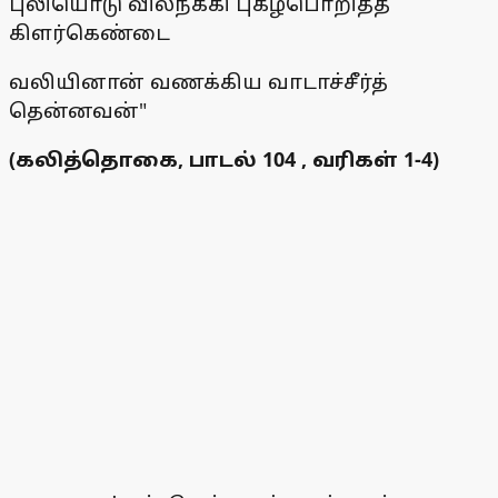
புலியொடு வில்நீக்கி புகழ்பொறித்த
கிளர்கெண்டை
வலியினான் வணக்கிய வாடாச்சீர்த்
தென்னவன்"
(கலித்தொகை, பாடல் 104 , வரிகள் 1-4)