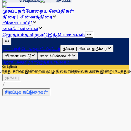
செய்தி மடல்
இ-பேப்பர்
முகப்பு
தற்போதைய செய்திகள்
திரை | சின்னத்திரை
விளையாட்டு
லைஃப்ஸ்டைல்
ஜோதிடம்
தமிழ்நாடு
இந்தியா
உலகம்
திரை | சின்னத்திரை
முகப்பு
தற்போதைய செய்திகள்
விளையாட்டு
லைஃப்ஸ்டைல்
ஜோதிடம்
தமிழ்நாடு
இந்தியா
உலகம்
செய்திகள்
இன்றைய முழு நிலவரம்!
தவெக அரசு இன்று நடத்தும் தமிழக எம்.பி.க்
முகப்பு
/
சிறப்புக் கட்டுரைகள்