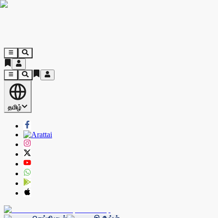
தமிழ்