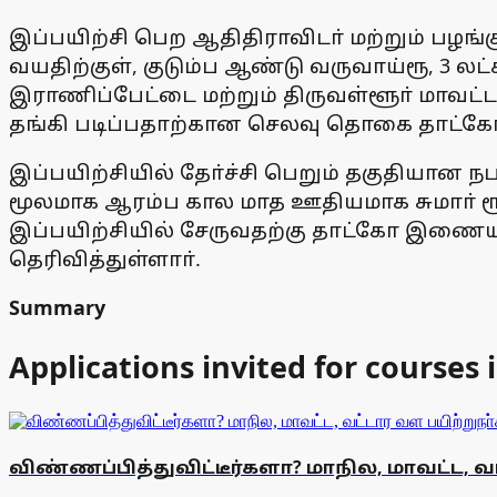
இப்பயிற்சி பெற ஆதிதிராவிடா் மற்றும் பழங்கு
வயதிற்குள், குடும்ப ஆண்டு வருவாய்ரூ, 3 லட
இராணிப்பேட்டை மற்றும் திருவள்ளூா் மாவட்ட
தங்கி படிப்பதாற்கான செலவு தொகை தாட்கோவ
இப்பயிற்சியில் தோ்ச்சி பெறும் தகுதியான 
மூலமாக ஆரம்ப கால மாத ஊதியமாக சுமாா் ரூ.15
இப்பயிற்சியில் சேருவதற்கு தாட்கோ இண
தெரிவித்துள்ளாா்.
Summary
Applications invited for course
விண்ணப்பித்துவிட்டீர்களா? மாநில, மாவட்ட,