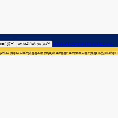
ாட்டு
லைஃப்ஸ்டைல்
ஜோதிடம்
தமிழ்நாடு
இந்தியா
உலகம்
டுத்தவர் ராகுல் காந்தி: கார்கே
தொகுதி மறுவரையறையை நிராகர