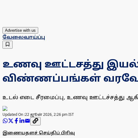
Advertise with us
வேலைவாய்ப்பு
உணவு ஊட்டசத்து இயல்,
விண்ணப்பங்கள் வரவேற
உடல் எடை சீரமைப்பு, உணவு ஊட்டச்சத்து ஆக
Updated On :
22 ஜூன் 2026, 2:26 pm IST
இணையதளச் செய்திப் பிரிவு