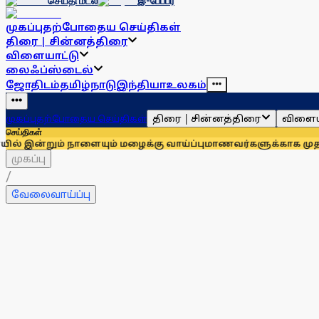
செய்தி மடல்
இ-பேப்பர்
முகப்பு
தற்போதைய செய்திகள்
திரை | சின்னத்திரை
விளையாட்டு
லைஃப்ஸ்டைல்
ஜோதிடம்
தமிழ்நாடு
இந்தியா
உலகம்
திரை | சின்னத்திரை
விளைய
முகப்பு
தற்போதைய செய்திகள்
செய்திகள்
 நாளையும் மழைக்கு வாய்ப்பு
மாணவர்களுக்காக முதலில் குரல் கொ
முகப்பு
/
வேலைவாய்ப்பு