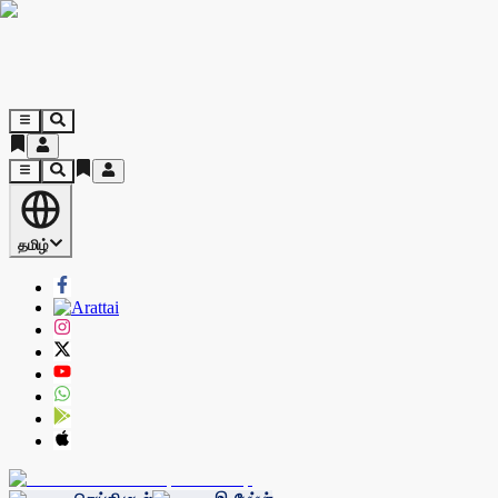
தமிழ்