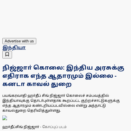
Advertise with us
இந்தியா
நிஜ்ஜாா் கொலை: இந்திய அரசுக்கு
எதிராக எந்த ஆதாரமும் இல்லை -
கனடா காவல் துறை
பயங்கரவாதி ஹா்தீப் சிங் நிஜ்ஜாா் கொலைச் சம்பவத்தில்
இந்தியாவுக்கு தொடா்புள்ளதாக கூறப்பட்ட குற்றச்சாட்டுகளுக்கு
எந்த ஆதாரமும் கண்டறியப்படவில்லை என்று அந்நாட்டு
காவல்துறை தெரிவித்துள்ளது.
ஹா்தீப்சிங் நிஜ்ஜாா்
-
கோப்புப் படம்