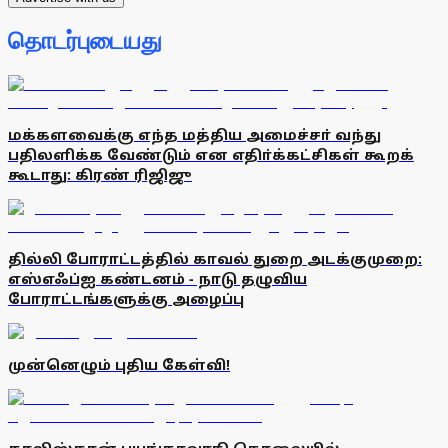
தொடர்புடையது
மக்களவைக்கு எந்த மத்திய அமைச்சா் வந்து
பதிலளிக்க வேண்டும் என எதிா்க்கட்சிகள் கூறக்
கூடாது: கிரண் ரிஜிஜு
தில்லி போராட்டத்தில் காவல் துறை அடக்குமுறை:
எஸ்எஃப்ஐ கண்டனம் - நாடு தழுவிய
போராட்டங்களுக்கு அழைப்பு
முன்னெழும் புதிய கேள்வி!