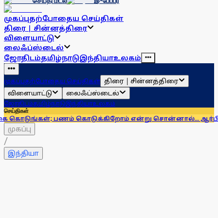
செய்தி மடல்
இ-பேப்பர்
முகப்பு
தற்போதைய செய்திகள்
திரை | சின்னத்திரை
விளையாட்டு
லைஃப்ஸ்டைல்
ஜோதிடம்
தமிழ்நாடு
இந்தியா
உலகம்
திரை | சின்னத்திரை
முகப்பு
தற்போதைய செய்திகள்
விளையாட்டு
லைஃப்ஸ்டைல்
ஜோதிடம்
தமிழ்நாடு
இந்தியா
உலகம்
செய்திகள்
்; பணம் கொடுக்கிறோம் என்று சொன்னால்... ஆர்பிஐ எச்சரிக
முகப்பு
/
இந்தியா