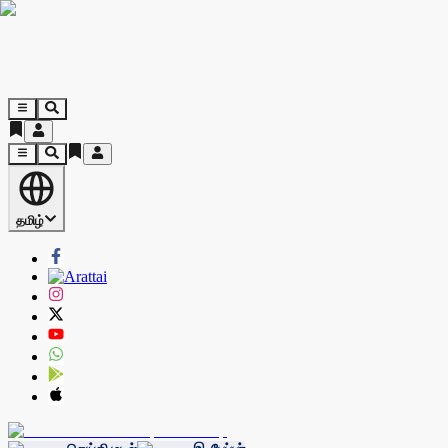
தமிழ்