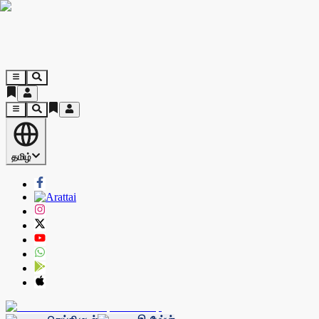
தமிழ்