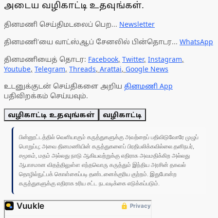
அடைய வழிகாட்டி உதவுங்கள்.
தினமணி செய்திமடலைப் பெற...
Newsletter
தினமணி'யை வாட்ஸ்ஆப் சேனலில் பின்தொடர...
WhatsApp
தினமணியைத் தொடர:
Facebook
,
Twitter
,
Instagram
,
Youtube
,
Telegram
,
Threads
,
Arattai
,
Google News
உடனுக்குடன் செய்திகளை அறிய
தினமணி App
பதிவிறக்கம் செய்யவும்.
வழிகாட்டி உதவுங்கள்
வழிகாட்டி
பின்னூட்டத்தில் வெளியாகும் கருத்துகளுக்கு அவற்றைப் பதிவிடுவோரே முழுப்
பொறுப்பு; அவை தினமணியின் கருத்துகளைப் பிரதிபலிக்கவில்லை.தனிநபர்,
சமூகம், மதம் அல்லது நாடு ஆகியவற்றுக்கு எதிராக அவமதிக்கிற அல்லது
ஆபாசமான விதத்திலுள்ள எந்தவொரு கருத்தும் இந்திய அரசின் தகவல்
தொழில்நுட்பக் கொள்கைப்படி தண்டனைக்குரிய குற்றம். இதுபோன்ற
கருத்துகளுக்கு எதிராக உரிய சட்ட நடவடிக்கை எடுக்கப்படும்.