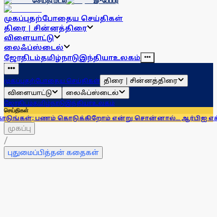
செய்தி மடல்
இ-பேப்பர்
முகப்பு
தற்போதைய செய்திகள்
திரை | சின்னத்திரை
விளையாட்டு
லைஃப்ஸ்டைல்
ஜோதிடம்
தமிழ்நாடு
இந்தியா
உலகம்
திரை | சின்னத்திரை
முகப்பு
தற்போதைய செய்திகள்
விளையாட்டு
லைஃப்ஸ்டைல்
ஜோதிடம்
தமிழ்நாடு
இந்தியா
உலகம்
செய்திகள்
கொடுக்கிறோம் என்று சொன்னால்... ஆர்பிஐ எச்சரிக்கை
ஹிமாசல
முகப்பு
/
புதுமைப்பித்தன் கதைகள்