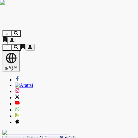
தமிழ்