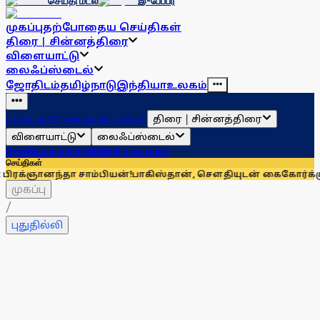
செய்தி மடல்
இ-பேப்பர்
முகப்பு
தற்போதைய செய்திகள்
திரை | சின்னத்திரை
விளையாட்டு
லைஃப்ஸ்டைல்
ஜோதிடம்
தமிழ்நாடு
இந்தியா
உலகம்
திரை | சின்னத்திரை
முகப்பு
தற்போதைய செய்திகள்
விளையாட்டு
லைஃப்ஸ்டைல்
ஜோதிடம்
தமிழ்நாடு
இந்தியா
உலகம்
செய்திகள்
னந்தா சாம்பியன்!
பாகிஸ்தான், சௌதியுடன் கைகோர்க்கும் துருக்கி! ம
முகப்பு
/
புதுதில்லி