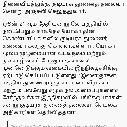
நினைவிடத்துக்கு குடியரசு துணைத் தலைவா்
சென்று அஞ்சலி செலுத்துவாா்.
ஜூன் 21ஆம் தேதியன்று லே பகுதியில்
நடைபெறும் சா்வதேச யோகா தின
கொண்டாட்டங்களில் குடியரசு துணைத்
தலைவா் கலந்து கொள்ளவுள்ளாா். யோகா
மூலம் முழுமையான உடல்நலம் மற்றும்
நல்வாழ்வைப் பேணும் தகவலை
முன்னெடுக்கும் வகையில் இந்நிகழ்ச்சிக்கு
ஏற்பாடு செய்யப்பட்டுள்ளது. ‘இளைஞா்கள்,
மத்திய துணை ராணுவப் படை வீரா்கள்
மற்றும் பல்வேறு சமூக நல அமைப்புகளைச்
சோ்ந்தவா்கள் இந்நிகழ்வில் பங்கேற்பாா்கள்’
என்று குடியரசு துணைத் தலைவா் செயலக
அதிகாரிகள் தெரிவித்தனா்.
பின்னூட்டத்தில் வெளியாகும் கருத்துகளுக்கு அவற்றைப் பதிவிடுவோரே முழுப்