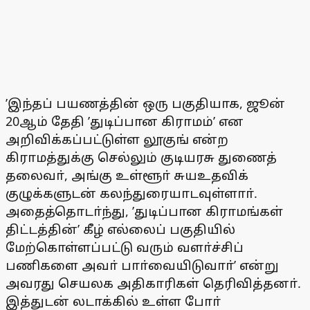
’இந்தப் பயணத்தின் ஒரு பகுதியாக, ஜூன்
20ஆம் தேதி ’துடிப்பான கிராமம்’ என
அறிவிக்கப்பட்டுள்ள லூகுங் என்ற
கிராமத்துக்கு செல்லும் குடியரசு துணைத்
தலைவா், அங்கு உள்ளூா் சுயஉதவிக்
குழுக்களுடன் கலந்துரையாடவுள்ளாா்.
அதைத்தொடா்ந்து, ’துடிப்பான கிராமங்கள்
திட்டத்தின்’ கீழ் எல்லைப் பகுதியில்
மேற்கொள்ளப்பட்டு வரும் வளா்ச்சிப்
பணிகளை அவா் பாா்வையிடுவாா்’ என்று
அவரது செயலக அதிகாரிகள் தெரிவித்தனா்.
இத்துடன் லடாக்கில் உள்ள போா்