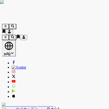
தமிழ்