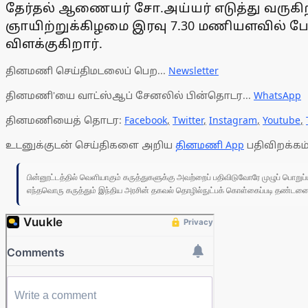
தேர்தல் ஆணையர் சோ.அய்யர் எடுத்து வருக
ஞாயிற்றுக்கிழமை இரவு 7.30 மணியளவில் பேட
விளக்குகிறார்.
தினமணி செய்திமடலைப் பெற...
Newsletter
தினமணி'யை வாட்ஸ்ஆப் சேனலில் பின்தொடர...
WhatsApp
தினமணியைத் தொடர:
Facebook
,
Twitter
,
Instagram
,
Youtube
,
உடனுக்குடன் செய்திகளை அறிய
தினமணி App
பதிவிறக்கம்
பின்னூட்டத்தில் வெளியாகும் கருத்துகளுக்கு அவற்றைப் பதிவிடுவோரே முழுப் பொற
எந்தவொரு கருத்தும் இந்திய அரசின் தகவல் தொழில்நுட்பக் கொள்கைப்படி தண்டனைக்கு