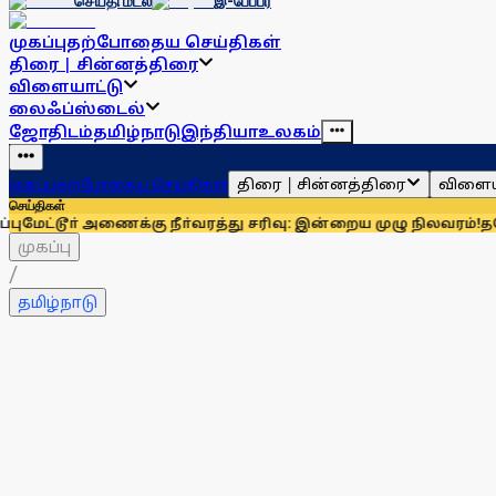
செய்தி மடல்
இ-பேப்பர்
முகப்பு
தற்போதைய செய்திகள்
திரை | சின்னத்திரை
விளையாட்டு
லைஃப்ஸ்டைல்
ஜோதிடம்
தமிழ்நாடு
இந்தியா
உலகம்
திரை | சின்னத்திரை
விளைய
முகப்பு
தற்போதைய செய்திகள்
செய்திகள்
 அணைக்கு நீா்வரத்து சரிவு: இன்றைய முழு நிலவரம்!
தவெக அரசு இன்
முகப்பு
/
தமிழ்நாடு