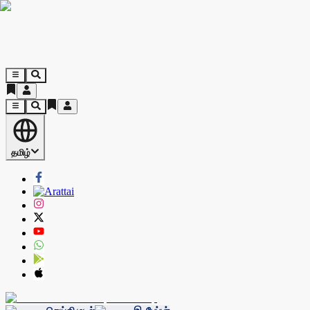
தமிழ்