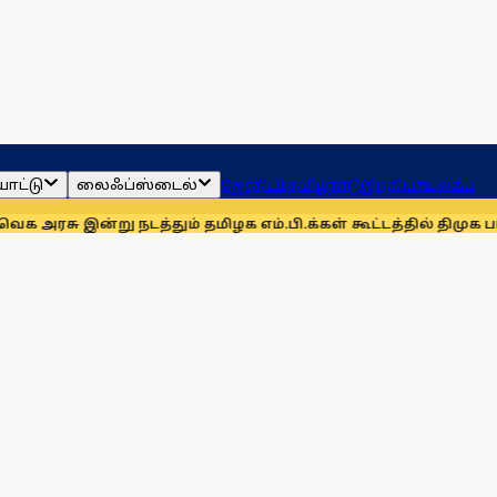
ாட்டு
லைஃப்ஸ்டைல்
ஜோதிடம்
தமிழ்நாடு
இந்தியா
உலகம்
று நடத்தும் தமிழக எம்.பி.க்கள் கூட்டத்தில் திமுக பங்கேற்காத