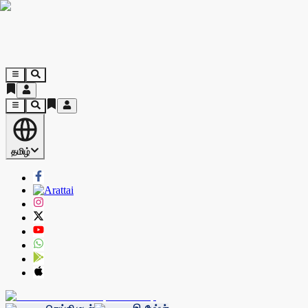
தமிழ்