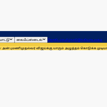
ாட்டு
லைஃப்ஸ்டைல்
ஜோதிடம்
தமிழ்நாடு
இந்தியா
உலகம்
ணி
முதல்வர் விஜய்க்கு யாரும் அழுத்தம் கொடுக்க முடியாது: மாணிக்