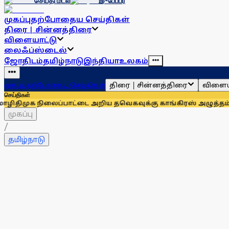
செய்தி மடல்
இ-பேப்பர்
முகப்பு
தற்போதைய செய்திகள்
திரை | சின்னத்திரை
விளையாட்டு
லைஃப்ஸ்டைல்
ஜோதிடம்
தமிழ்நாடு
இந்தியா
உலகம்
திரை | சின்னத்திரை
விளைய
முகப்பு
தற்போதைய செய்திகள்
செய்திகள்
 நிலைப்பாட்டை அறிய தவெகவுக்கு காங்கிரஸ் அழுத்தம்: அன்பும
முகப்பு
/
தமிழ்நாடு