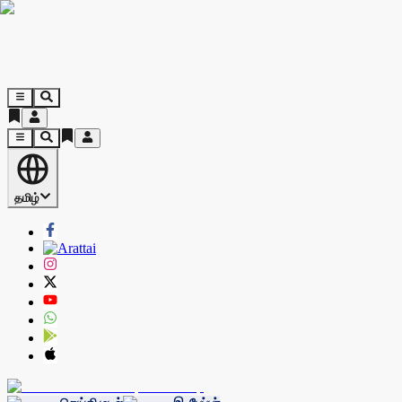
தமிழ்