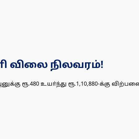
ளி விலை நிலவரம்!
கு ரூ.480 உயா்ந்து ரூ.1,10,880-க்கு விற்பனை