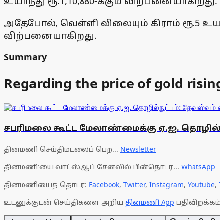
உயா்ந்து ரூ.1,10,880-க்கும் விற்பனையாகிறது.
அதேபோல், வெள்ளி விலையும் கிராம் ரூ.5 உயா்ந்து
விற்பனையாகிறது.
Summary
Regarding the price of gold rising
சபரிமலை கூட்ட மேலாண்மைக்கு ஏ.ஐ. தொழில்ந
தினமணி செய்திமடலைப் பெற...
Newsletter
தினமணி'யை வாட்ஸ்ஆப் சேனலில் பின்தொடர...
WhatsApp
தினமணியைத் தொடர:
Facebook
,
Twitter
,
Instagram
,
Youtube
,
உடனுக்குடன் செய்திகளை அறிய
தினமணி App
பதிவிறக்கம்