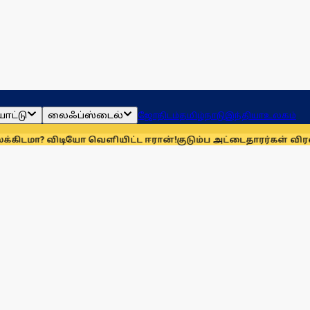
ாட்டு
லைஃப்ஸ்டைல்
ஜோதிடம்
தமிழ்நாடு
இந்தியா
உலகம்
டியோ வெளியிட்ட ஈரான்!
குடும்ப அட்டைதாரர்கள் விரல்ரேகை ப