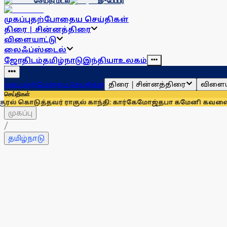
செய்தி மடல்
இ-பேப்பர்
முகப்பு
தற்போதைய செய்திகள்
திரை | சின்னத்திரை
விளையாட்டு
லைஃப்ஸ்டைல்
ஜோதிடம்
தமிழ்நாடு
இந்தியா
உலகம்
திரை | சின்னத்திரை
விளைய
முகப்பு
தற்போதைய செய்திகள்
செய்திகள்
தவர் ராகுல் காந்தி: கார்கே
மோஜ்தபா கமேனி கவலைக்கிடமா? வி
முகப்பு
/
தமிழ்நாடு