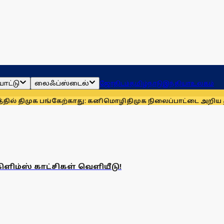
ாட்டு
லைஃப்ஸ்டைல்
ஜோதிடம்
தமிழ்நாடு
இந்தியா
உலகம்
ல் திமுக பங்கேற்காது: கனிமொழி
திமுக நிலைப்பாட்டை அறிய தவெக
ளிம்ஸ் காட்சிகள் வெளியீடு!