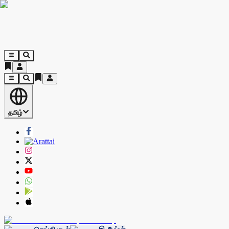
தமிழ்