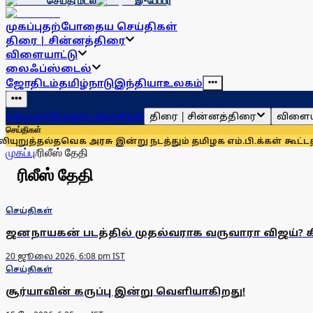
செய்தி மடல்
இ-பேப்பர்
முகப்பு
தற்போதைய செய்திகள்
திரை | சின்னத்திரை
விளையாட்டு
லைஃப்ஸ்டைல்
ஜோதிடம்
தமிழ்நாடு
இந்தியா
உலகம்
திரை | சின்னத்திரை
விளைய
முகப்பு
தற்போதைய செய்திகள்
செய்திகள்
றுத்தல்
தவெக அரசு இன்று நடத்தும் தமிழக எம்.பி.க்கள் கூட்டத்தி
முகப்பு
/
ரிலீஸ் தேதி
ரிலீஸ் தேதி
செய்திகள்
ஜனநாயகன் படத்தில் முதல்வராக வருவாரா விஜய்? கி
20 ஜூலை 2026, 6:08 pm IST
செய்திகள்
சூர்யாவின் கருப்பு இன்று வெளியாகிறது!