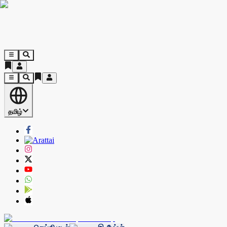
தமிழ்