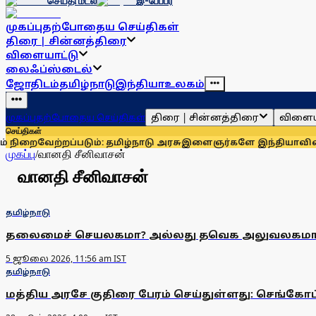
செய்தி மடல்
இ-பேப்பர்
முகப்பு
தற்போதைய செய்திகள்
திரை | சின்னத்திரை
விளையாட்டு
லைஃப்ஸ்டைல்
ஜோதிடம்
தமிழ்நாடு
இந்தியா
உலகம்
திரை | சின்னத்திரை
விளைய
முகப்பு
தற்போதைய செய்திகள்
செய்திகள்
வேற்றப்படும்: தமிழ்நாடு அரசு
இளைஞர்களே இந்தியாவின் மிகப்
முகப்பு
/
வானதி சீனிவாசன்
வானதி சீனிவாசன்
தமிழ்நாடு
தலைமைச் செயலகமா? அல்லது தவெக அலுவலகமா? வா
5 ஜூலை 2026, 11:56 am IST
தமிழ்நாடு
மத்திய அரசே குதிரை பேரம் செய்துள்ளது: செங்கோ