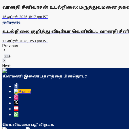
வானதி சீனிவாசன் உடல்நிலை: மருத்துவமனை தகவ
16 ஏப்ரல் 2026, 8:17 pm IST
தமிழ்நாடு
உடல்நிலை குறித்து விடியோ வெளியிட்ட வானதி சீன
13 ஏப்ரல் 2026, 3:53 pm IST
Previous
1
2
3
4
Next
தினமணி இணையதளத்தை பின்தொடர
செயலிகளை பதிவிறக்க