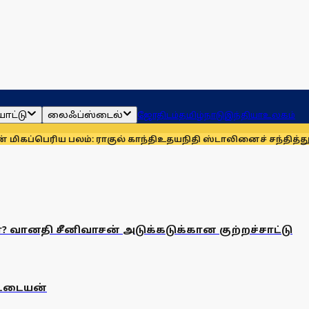
ாட்டு
லைஃப்ஸ்டைல்
ஜோதிடம்
தமிழ்நாடு
இந்தியா
உலகம்
பெரிய பலம்: ராகுல் காந்தி
உதயநிதி ஸ்டாலினைச் சந்தித்து நன
னதி சீனிவாசன் அடுக்கடுக்கான குற்றச்சாட்டு
ட்டையன்