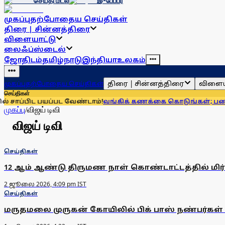
செய்தி மடல்
இ-பேப்பர்
முகப்பு
தற்போதைய செய்திகள்
திரை | சின்னத்திரை
விளையாட்டு
லைஃப்ஸ்டைல்
ஜோதிடம்
தமிழ்நாடு
இந்தியா
உலகம்
திரை | சின்னத்திரை
விளைய
முகப்பு
தற்போதைய செய்திகள்
செய்திகள்
ாப்பிட பயப்பட வேண்டாம்!
வங்கிக் கணக்கை கொடுங்கள்; பணம் க
முகப்பு
/
விஜய் டிவி
விஜய் டிவி
செய்திகள்
12 ஆம் ஆண்டு திருமண நாள் கொண்டாட்டத்தில் மிர்ச்ச
2 ஜூலை 2026, 4:09 pm IST
செய்திகள்
மருதமலை முருகன் கோயிலில் பிக் பாஸ் நண்பர்கள் ச