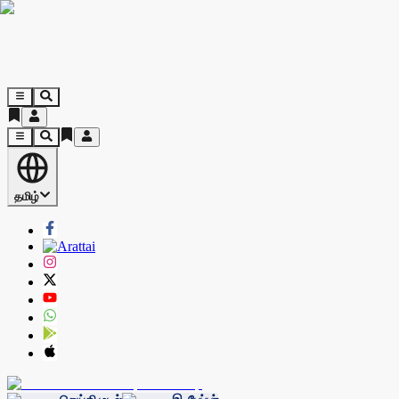
தமிழ்