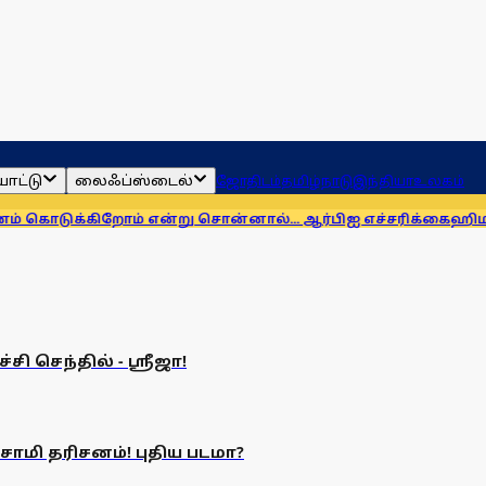
ாட்டு
லைஃப்ஸ்டைல்
ஜோதிடம்
தமிழ்நாடு
இந்தியா
உலகம்
ொடுக்கிறோம் என்று சொன்னால்... ஆர்பிஐ எச்சரிக்கை
ஹிமாசலில்
ி செந்தில் - ஸ்ரீஜா!
ாமி தரிசனம்! புதிய படமா?