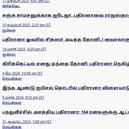
17 டிசம்பர் 2025, 6:41 pm IST
கிரிக்கெட்
சஞ்சு சாம்சனுக்காக ஜடேஜா, பதிரனாவை ராஜஸ்தானு
10 நவம்பர் 2025, 2:25 pm IST
ஐபிஎல்
பதிரானா ஓவரில் சிக்ஸர் அடித்த தோனி..! வைரலாகு
19 மார்ச் 2025, 4:29 pm IST
ஐபிஎல்
கிரிக்கெட்டில் எனது தந்தை தோனி: பதிரானா நெகிழ்ச
4 மே 2024, 10:58 am IST
செய்திகள்
இந்த ஆண்டு ஐபிஎல் தொடரில் பதிரானா விளையாட
9 மார்ச் 2024, 9:52 pm IST
செய்திகள்
பந்துவீச்சில் அசத்திய பதிரானா: 164 ரன்களுக்கு ஆட
31 ஆகஸ்ட் 2023, 7:00 pm IST
செய்திகள்