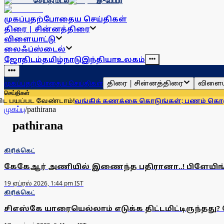
செய்தி மடல்
இ-பேப்பர்
முகப்பு
தற்போதைய செய்திகள்
திரை | சின்னத்திரை
விளையாட்டு
லைஃப்ஸ்டைல்
ஜோதிடம்
தமிழ்நாடு
இந்தியா
உலகம்
திரை | சின்னத்திரை
விளைய
முகப்பு
தற்போதைய செய்திகள்
செய்திகள்
யப்பட வேண்டாம்!
வங்கிக் கணக்கை கொடுங்கள்; பணம் கொடுக்கிற
முகப்பு
/
pathirana
pathirana
கிரிக்கெட்
கேகேஆர் அணியில் இணைந்த பதிரானா..! பிளேயி
19 ஏப்ரல் 2026, 1:44 pm IST
கிரிக்கெட்
சிஎஸ்கே யாரையெல்லாம் எடுக்க திட்டமிட்டிருந்தது