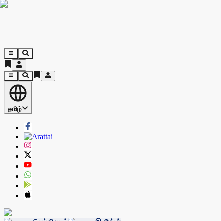
தமிழ்