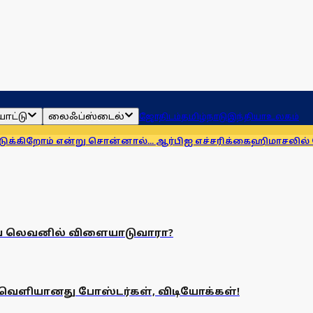
ாட்டு
லைஃப்ஸ்டைல்
ஜோதிடம்
தமிழ்நாடு
இந்தியா
உலகம்
ோம் என்று சொன்னால்... ஆர்பிஐ எச்சரிக்கை
ஹிமாசலில் பேருந்த
ங் லெவனில் விளையாடுவாரா?
? வெளியானது போஸ்டர்கள், விடியோக்கள்!