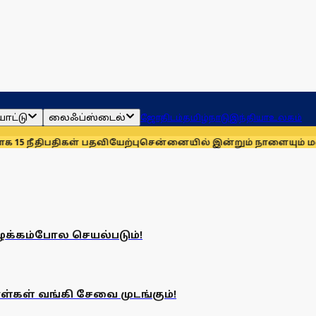
ாட்டு
லைஃப்ஸ்டைல்
ஜோதிடம்
தமிழ்நாடு
இந்தியா
உலகம்
 நீதிபதிகள் பதவியேற்பு
சென்னையில் இன்றும் நாளையும் மழைக்க
 வழக்கம்போல செயல்படும்!
ாள்கள் வங்கி சேவை முடங்கும்!