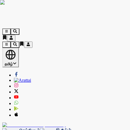
தமிழ்