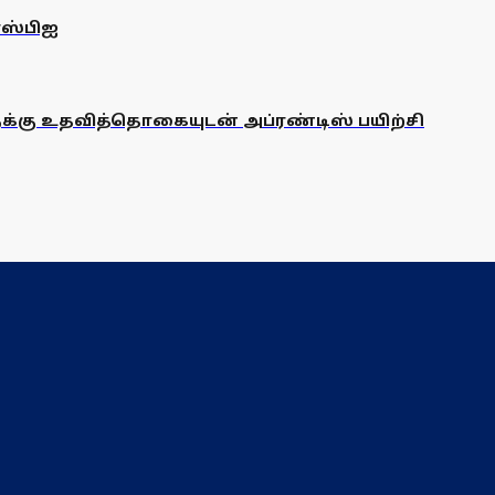
எஸ்பிஐ
ளுக்கு உதவித்தொகையுடன் அப்ரண்டிஸ் பயிற்சி