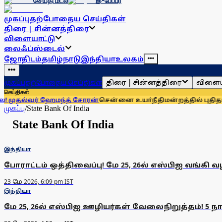
செய்தி மடல்
இ-பேப்பர்
முகப்பு
தற்போதைய செய்திகள்
திரை | சின்னத்திரை
விளையாட்டு
லைஃப்ஸ்டைல்
ஜோதிடம்
தமிழ்நாடு
இந்தியா
உலகம்
திரை | சின்னத்திரை
விளைய
முகப்பு
தற்போதைய செய்திகள்
செய்திகள்
ுதல்வர் ஹேமந்த் சோரன்
சென்னை உயா்நீதிமன்றத்தில் புதிதாக 15
முகப்பு
/
State Bank Of India
State Bank Of India
இந்தியா
போராட்டம் ஒத்திவைப்பு! மே 25, 26ல் எஸ்பிஐ வங்கி
23 மே 2026, 6:09 pm IST
இந்தியா
மே 25, 26ல் எஸ்பிஐ ஊழியர்கள் வேலைநிறுத்தம்! 5 ந