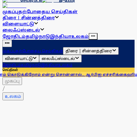
செய்தி மடல்
இ-பேப்பர்
முகப்பு
தற்போதைய செய்திகள்
திரை | சின்னத்திரை
விளையாட்டு
லைஃப்ஸ்டைல்
ஜோதிடம்
தமிழ்நாடு
இந்தியா
உலகம்
திரை | சின்னத்திரை
முகப்பு
தற்போதைய செய்திகள்
விளையாட்டு
லைஃப்ஸ்டைல்
ஜோதிடம்
தமிழ்நாடு
இந்தியா
உலகம்
செய்திகள்
ிறோம் என்று சொன்னால்... ஆர்பிஐ எச்சரிக்கை
ஹிமாசலில் பேருந்
முகப்பு
/
உலகம்