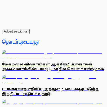
Advertise with us
தொடர்புடையது
மேகமலை விவசாயிகள் ஆக்கிரமிப்பாளா்கள்
அல்ல: மாா்க்சிஸ்ட் கம்யூ. மாநில செயலா் சண்முகம்
பயங்கரவாத எதிா்ப்பு: ஒத்துழைப்பை வலுப்படுத்த
இந்தியா - ரஷியா உறுதி