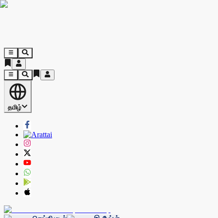
தமிழ்