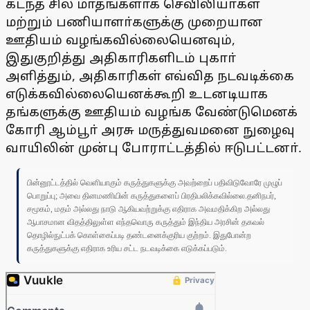
கடந்த சில மாதங்களாக செவிலியா்கள்
மற்றும் பணியாளா்களுக்கு முறையான
ஊதியம் வழங்கவில்லையெனவும்,
இதுகுறித்து அதிகாரிகளிடம் புகாா்
அளித்தும், அதிகாரிகள் எவ்வித நடவடிக்கை
எடுக்கவில்லையெனக்கூறி உடனடியாக
தங்களுக்கு ஊதியம் வழங்க வேண்டுமெனக்
கோரி ஆம்பூா் அரசு மருத்துவமனை நுழைவு
வாயிலின் முன்பு போராட்டத்தில் ஈடுபட்டனா்.
பின்னூட்டத்தில் வெளியாகும் கருத்துகளுக்கு அவற்றைப் பதிவிடுவோரே முழுப்
பொறுப்பு; அவை தினமணியின் கருத்துகளைப் பிரதிபலிக்கவில்லை.தனிநபர்,
சமூகம், மதம் அல்லது நாடு ஆகியவற்றுக்கு எதிராக அவமதிக்கிற அல்லது
ஆபாசமான விதத்திலுள்ள எந்தவொரு கருத்தும் இந்திய அரசின் தகவல்
தொழில்நுட்பக் கொள்கைப்படி தண்டனைக்குரிய குற்றம். இதுபோன்ற
கருத்துகளுக்கு எதிராக உரிய சட்ட நடவடிக்கை எடுக்கப்படும்.