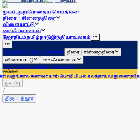
செய்தி மடல்
இ-பேப்பர்
முகப்பு
தற்போதைய செய்திகள்
திரை | சின்னத்திரை
விளையாட்டு
லைஃப்ஸ்டைல்
ஜோதிடம்
தமிழ்நாடு
இந்தியா
உலகம்
திரை | சின்னத்திரை
முகப்பு
தற்போதைய செய்திகள்
விளையாட்டு
லைஃப்ஸ்டைல்
ஜோதிடம்
தமிழ்நாடு
இந்தியா
உலகம்
செய்திகள்
ால கணவர் யார்?
பொறியியல் கலந்தாய்வு! துணைத்தோ்வு எழுதியோர
முகப்பு
/
திருப்பத்தூர்