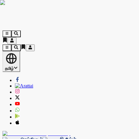
தமிழ்