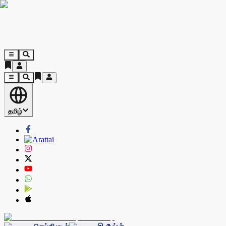
தமிழ்