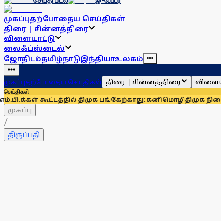
செய்தி மடல்
இ-பேப்பர்
முகப்பு
தற்போதைய செய்திகள்
திரை | சின்னத்திரை
விளையாட்டு
லைஃப்ஸ்டைல்
ஜோதிடம்
தமிழ்நாடு
இந்தியா
உலகம்
திரை | சின்னத்திரை
விளைய
முகப்பு
தற்போதைய செய்திகள்
செய்திகள்
் கூட்டத்தில் திமுக பங்கேற்காது: கனிமொழி
திமுக நிலைப்பாட்டை
முகப்பு
/
திருப்பதி