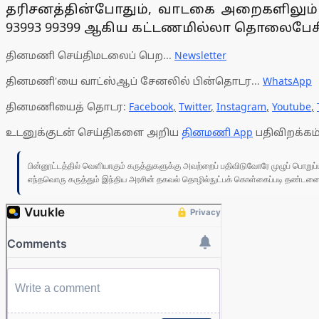
தரிசனத்தின்போதும், வாடகை அறைகளிலும் காணப
93993 99399 ஆகிய கட்டணமில்லா தொலைபேசி
தினமணி செய்திமடலைப் பெற...
Newsletter
தினமணி'யை வாட்ஸ்ஆப் சேனலில் பின்தொடர...
WhatsApp
தினமணியைத் தொடர:
Facebook
,
Twitter
,
Instagram
,
Youtube
,
உடனுக்குடன் செய்திகளை அறிய
தினமணி App
பதிவிறக்கம்
பின்னூட்டத்தில் வெளியாகும் கருத்துகளுக்கு அவற்றைப் பதிவிடுவோரே முழுப் பொற
எந்தவொரு கருத்தும் இந்திய அரசின் தகவல் தொழில்நுட்பக் கொள்கைப்படி தண்டனைக்கு