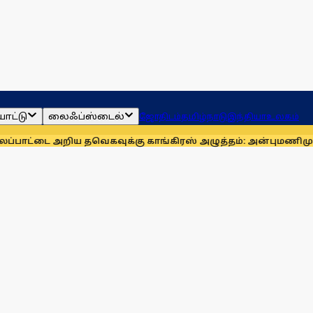
ாட்டு
லைஃப்ஸ்டைல்
ஜோதிடம்
தமிழ்நாடு
இந்தியா
உலகம்
 அறிய தவெகவுக்கு காங்கிரஸ் அழுத்தம்: அன்புமணி
முதல்வர் வி