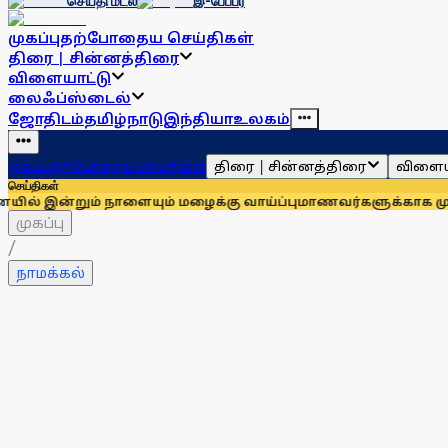
செய்தி மடல்
இ-பேப்பர்
முகப்பு
தற்போதைய செய்திகள்
திரை | சின்னத்திரை
விளையாட்டு
லைஃப்ஸ்டைல்
ஜோதிடம்
தமிழ்நாடு
இந்தியா
உலகம்
திரை | சின்னத்திரை
விளைய
முகப்பு
தற்போதைய செய்திகள்
செய்திகள்
ும் நாளையும் மழைக்கு வாய்ப்பு
மாணவர்களுக்காக முதலில் குரல்
முகப்பு
/
நாமக்கல்