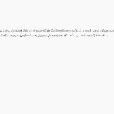
ுப்பு; அவை தினமணியின் கருத்துகளைப் பிரதிபலிக்கவில்லை.தனிநபர், சமூகம், மதம் அல்லது
ரிய குற்றம். இதுபோன்ற கருத்துகளுக்கு எதிராக உரிய சட்ட நடவடிக்கை எடுக்கப்படும்.