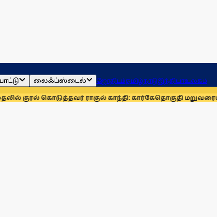
ாட்டு
லைஃப்ஸ்டைல்
ஜோதிடம்
தமிழ்நாடு
இந்தியா
உலகம்
 கொடுத்தவர் ராகுல் காந்தி: கார்கே
தொகுதி மறுவரையறையை நிரா