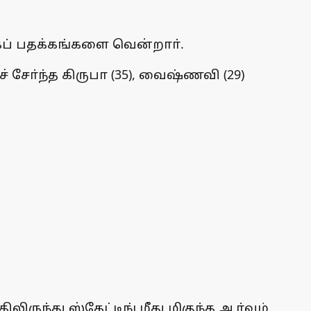
கப் பதக்கங்களை வென்றாா்.
சோ்ந்த கிருபா (35), வைஷ்ணவி (29)
ிருந்து ஸ்கேட்டிங் மீது மிகுந்த ஆா்வம்