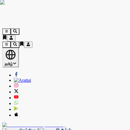
தமிழ்