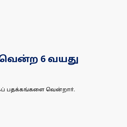
் வென்ற 6 வயது
கப் பதக்கங்களை வென்றாா்.