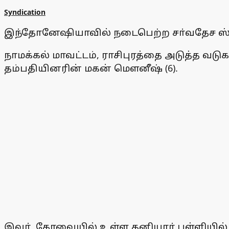
Syndication
இந்தோனேஷியாவில் நடைபெற்ற சா்வதேச ஸ்கேட
நாமக்கல் மாவட்டம், ராசிபுரத்தை அடுத்த வட
தம்பதியினரின் மகன் மௌனீஷ் (6).
இவா், கோவையில் உள்ள தனியாா் பள்ளியில் 2ஆம்