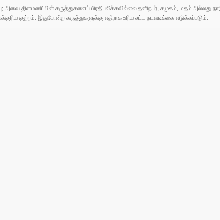
ுப்பு; அவை தினமணியின் கருத்துகளைப் பிரதிபலிக்கவில்லை.தனிநபர், சமூகம், மதம் அல்லது
ரிய குற்றம். இதுபோன்ற கருத்துகளுக்கு எதிராக உரிய சட்ட நடவடிக்கை எடுக்கப்படும்.