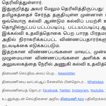
தெரிவித்துள்ளார்.
இதுகுறித்து அவர் மேலும் தெரிவித்திருப்பது:
தமிழகத்தைச் சேர்ந்த தகுதியுள்ள முன்னாள
ஒவ்வொரு கல்வி ஆண்டும் கல்விப் பயற்சி உ
தொழில்நுட்பப் பட்டப்படிப்பு, பட்டயப்படிப்
இக்கல்வி உதவித்தொகை பெற பாரத பிரதமரின
அதில் நிராகரிக்கப்பட்ட விண்ணப்பதாரர்
நடவடிக்கை எடுக்கப்படும்.
இதற்கான விண்ணப்பங்களை மாவட்ட முன்னாள
முழுமையான விண்ணப்பங்களை அளிக்க கடைச
அலுவலகத்தை நேரில் அணுகி கல்வி உதவித
தினமணி செய்திமடலைப் பெற...
Newsletter
தினமணி'யை வாட்ஸ்ஆப் சேனலில் பின்தொடர...
WhatsApp
தினமணியைத் தொடர:
Facebook
,
Twitter
,
Instagram
,
Youtube
,
உடனுக்குடன் செய்திகளை அறிய
தினமணி App
பதிவிறக்கம்