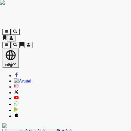
தமிழ்