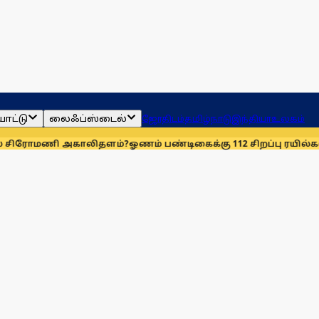
ாட்டு
லைஃப்ஸ்டைல்
ஜோதிடம்
தமிழ்நாடு
இந்தியா
உலகம்
மணி அகாலிதளம்?
ஓணம் பண்டிகைக்கு 112 சிறப்பு ரயில்கள்: ஆக. 14