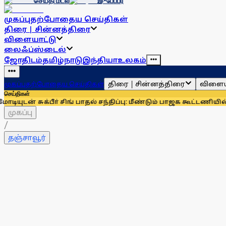
செய்தி மடல்
இ-பேப்பர்
முகப்பு
தற்போதைய செய்திகள்
திரை | சின்னத்திரை
விளையாட்டு
லைஃப்ஸ்டைல்
ஜோதிடம்
தமிழ்நாடு
இந்தியா
உலகம்
திரை | சின்னத்திரை
விளைய
முகப்பு
தற்போதைய செய்திகள்
செய்திகள்
சுக்பீா் சிங் பாதல் சந்திப்பு: மீண்டும் பாஜக கூட்டணியில் சிரோ
முகப்பு
/
தஞ்சாவூர்