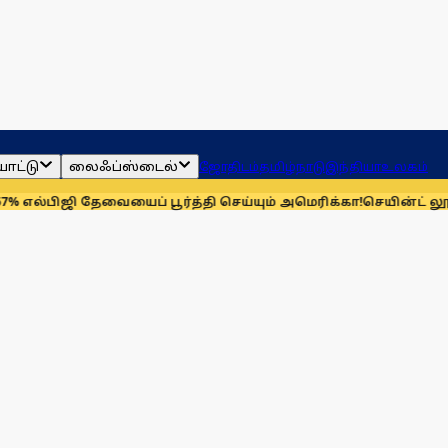
ாட்டு
லைஃப்ஸ்டைல்
ஜோதிடம்
தமிழ்நாடு
இந்தியா
உலகம்
ி தேவையைப் பூர்த்தி செய்யும் அமெரிக்கா!
செயின்ட் லூயிஸ் ரேப்பி