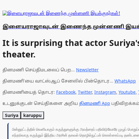
இளையராஜாவுடன் இணைந்த முன்னணி இயக்க
It is surprising that actor Suriy
theater.
தினமணி செய்திமடலைப் பெற...
Newsletter
தினமணி'யை வாட்ஸ்ஆப் சேனலில் பின்தொடர...
WhatsApp
தினமணியைத் தொடர:
Facebook
,
Twitter
,
Instagram
,
Youtube
,
உடனுக்குடன் செய்திகளை அறிய
தினமணி App
பதிவிறக்கம்
Suriya
karuppu
பின்னூட்டத்தில் வெளியாகும் கருத்துகளுக்கு அவற்றைப் பதிவிடுவோரே முழுப் பொற
எந்தவொரு கருத்தும் இந்திய அரசின் தகவல் தொழில்நுட்பக் கொள்கைப்படி தண்டனைக்கு