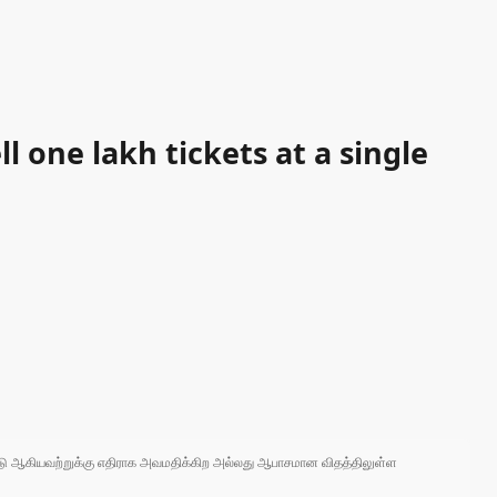
l one lakh tickets at a single
 நாடு ஆகியவற்றுக்கு எதிராக அவமதிக்கிற அல்லது ஆபாசமான விதத்திலுள்ள