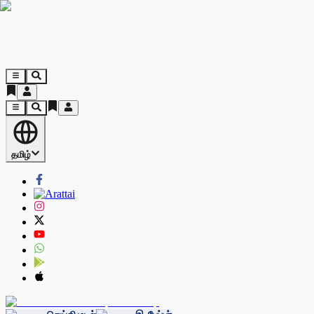
தமிழ்