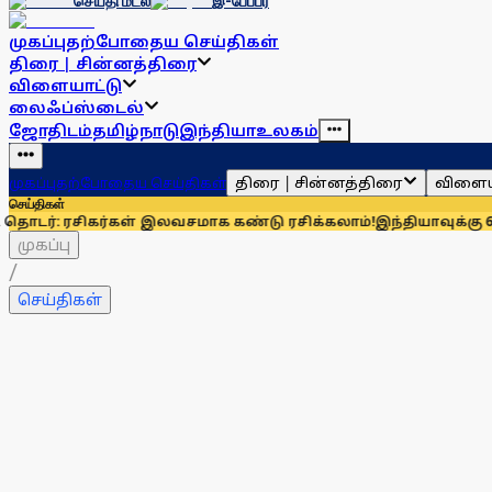
செய்தி மடல்
இ-பேப்பர்
முகப்பு
தற்போதைய செய்திகள்
திரை | சின்னத்திரை
விளையாட்டு
லைஃப்ஸ்டைல்
ஜோதிடம்
தமிழ்நாடு
இந்தியா
உலகம்
திரை | சின்னத்திரை
விளைய
முகப்பு
தற்போதைய செய்திகள்
செய்திகள்
சிகர்கள் இலவசமாக கண்டு ரசிக்கலாம்!
இந்தியாவுக்கு 67% எல்பிஜ
முகப்பு
/
செய்திகள்