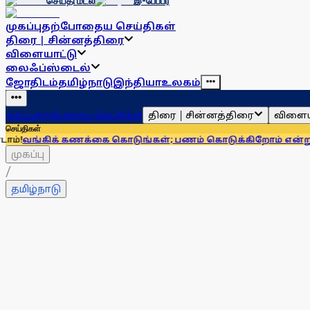
செய்தி மடல்
இ-பேப்பர்
முகப்பு
தற்போதைய செய்திகள்
திரை | சின்னத்திரை
விளையாட்டு
லைஃப்ஸ்டைல்
ஜோதிடம்
தமிழ்நாடு
இந்தியா
உலகம்
திரை | சின்னத்திரை
விளைய
முகப்பு
தற்போதைய செய்திகள்
செய்திகள்
 கணக்கை கொடுங்கள்; பணம் கொடுக்கிறோம் என்று சொன்னால்...
முகப்பு
/
தமிழ்நாடு