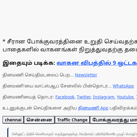
* சீரான போக்குவரத்தினை உறுதி செய்வதற்
பாதைகளில் வாகனங்கள் நிறுத்துவதற்கு தடைசெ
இதையும் படிக்க:
வாகன விபத்தில் 9 ஒட்ட
தினமணி செய்திமடலைப் பெற...
Newsletter
தினமணி'யை வாட்ஸ்ஆப் சேனலில் பின்தொடர...
WhatsApp
தினமணியைத் தொடர:
Facebook
,
Twitter
,
Instagram
,
Youtube
,
உடனுக்குடன் செய்திகளை அறிய
தினமணி App
பதிவிறக்கம்
chennai
சென்னை
Traffic Change
போக்குவரத்து மா
பின்னூட்டத்தில் வெளியாகும் கருத்துகளுக்கு அவற்றைப் பதிவிடுவோரே முழுப் பொற