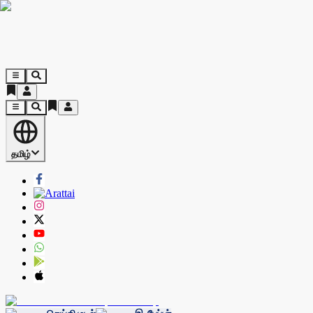
தமிழ்