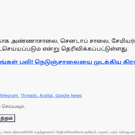
காக அண்ணாசாலை, செனடாப் சாலை, சேமியர்ஸ் 
ய்யப்படும் என்று தெரிவிக்கப்பட்டுள்ளது.
கங்கள் பலி! நெடுஞ்சாலையை முடக்கிய கிர
Telegram
,
Threads
,
Arattai
,
Google News
 செய்யவும்.
ற்றம்
ுப்பு; அவை தினமணியின் கருத்துகளைப் பிரதிபலிக்கவில்லை.தனிநபர், சமூகம், மதம் அல்லது