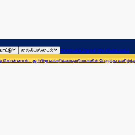
ாட்டு
லைஃப்ஸ்டைல்
ஜோதிடம்
தமிழ்நாடு
இந்தியா
உலகம்
 ஆர்பிஐ எச்சரிக்கை
ஹிமாசலில் பேருந்து கவிழ்ந்து விபத்து! 7 பேர