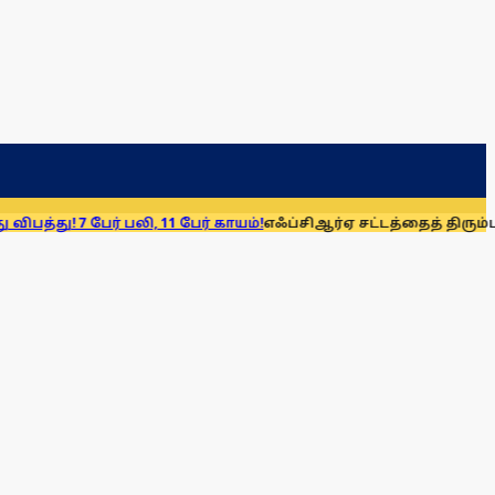
் பலி, 11 பேர் காயம்!
எஃப்சிஆர்ஏ சட்டத்தைத் திரும்பப் பெறுக: மு