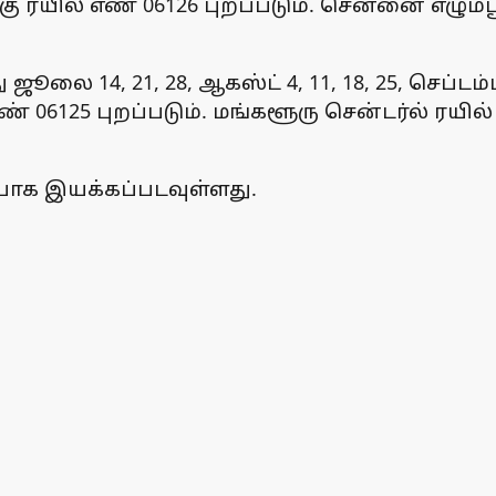
ரயில் எண் 06126 புறப்படும். சென்னை எழும்பூ
து ஜூலை 14, 21, 28, ஆகஸ்ட் 4, 11, 18, 25, செப
் 06125 புறப்படும். மங்களூரு சென்டர்ல் ரயில
வழியாக இயக்கப்படவுள்ளது.