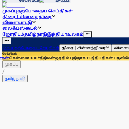
செய்தி மடல்
இ-பேப்பர்
முகப்பு
தற்போதைய செய்திகள்
திரை | சின்னத்திரை
விளையாட்டு
லைஃப்ஸ்டைல்
ஜோதிடம்
தமிழ்நாடு
இந்தியா
உலகம்
திரை | சின்னத்திரை
விளைய
முகப்பு
தற்போதைய செய்திகள்
செய்திகள்
 உயா்நீதிமன்றத்தில் புதிதாக 15 நீதிபதிகள் பதவியேற்பு
சென்னை
முகப்பு
/
தமிழ்நாடு