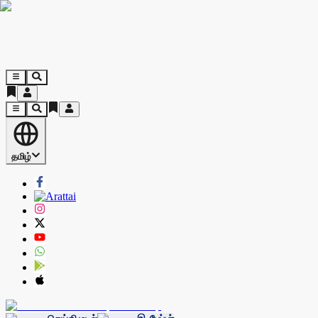
தமிழ்