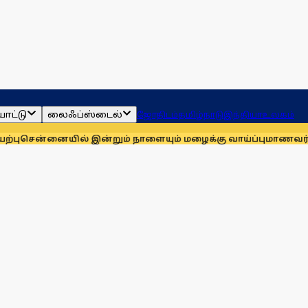
ாட்டு
லைஃப்ஸ்டைல்
ஜோதிடம்
தமிழ்நாடு
இந்தியா
உலகம்
யில் இன்றும் நாளையும் மழைக்கு வாய்ப்பு
மாணவர்களுக்காக முத