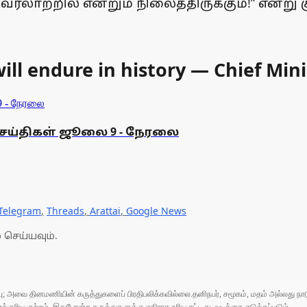
வரலாற்றில் என்றும் நிலைத்திருக்கும்!” என்று கு
ll endure in history — Chief Mini
 செய்திகள் ஜூலை 9 - நேரலை
Telegram
,
Threads
,
Arattai
,
Google News
 செய்யவும்.
ுப்பு; அவை தினமணியின் கருத்துகளைப் பிரதிபலிக்கவில்லை.தனிநபர், சமூகம், மதம் அல்லது
ரிய குற்றம். இதுபோன்ற கருத்துகளுக்கு எதிராக உரிய சட்ட நடவடிக்கை எடுக்கப்படும்.