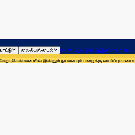
ாட்டு
லைஃப்ஸ்டைல்
ஜோதிடம்
தமிழ்நாடு
இந்தியா
உலகம்
யில் இன்றும் நாளையும் மழைக்கு வாய்ப்பு
மாணவர்களுக்காக முத