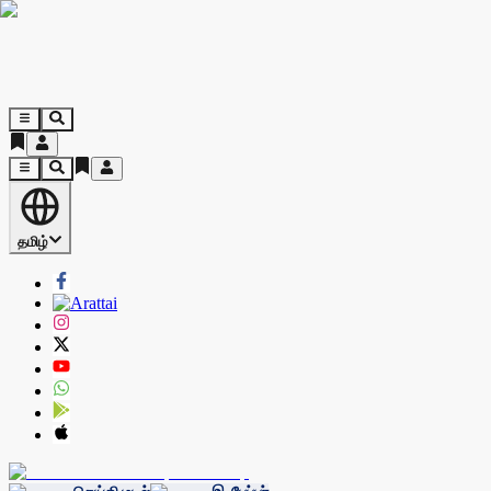
தமிழ்