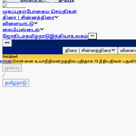
செய்தி மடல்
இ-பேப்பர்
முகப்பு
தற்போதைய செய்திகள்
திரை | சின்னத்திரை
விளையாட்டு
லைஃப்ஸ்டைல்
ஜோதிடம்
தமிழ்நாடு
இந்தியா
உலகம்
திரை | சின்னத்திரை
விளைய
முகப்பு
தற்போதைய செய்திகள்
செய்திகள்
 உயா்நீதிமன்றத்தில் புதிதாக 15 நீதிபதிகள் பதவியேற்பு
சென்னை
முகப்பு
/
தமிழ்நாடு