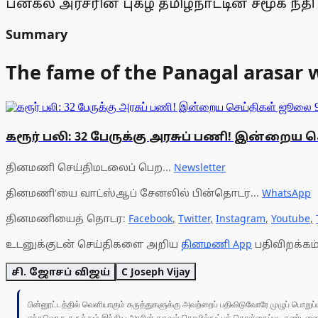
பனகல் அரசரின் புகழ் தமிழ்நாட்டின் சமூக நீதி 
Summary
The fame of the Panagal arasar wi
கரூர் பலி: 32 பேருக்கு அரசுப் பணி! இன்றைய
தினமணி செய்திமடலைப் பெற...
Newsletter
தினமணி'யை வாட்ஸ்ஆப் சேனலில் பின்தொடர...
WhatsApp
தினமணியைத் தொடர:
Facebook
,
Twitter
,
Instagram
,
Youtube
,
உடனுக்குடன் செய்திகளை அறிய
தினமணி App
பதிவிறக்கம்
சி. ஜோசப் விஜய்
C Joseph Vijay
பின்னூட்டத்தில் வெளியாகும் கருத்துகளுக்கு அவற்றைப் பதிவிடுவோரே முழுப் பொற
எந்தவொரு கருத்தும் இந்திய அரசின் தகவல் தொழில்நுட்பக் கொள்கைப்படி தண்டனைக்கு