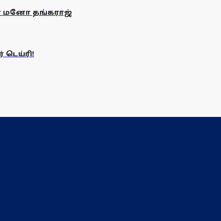
சா் மனோ தங்கராஜ்
 டெய்ரி!