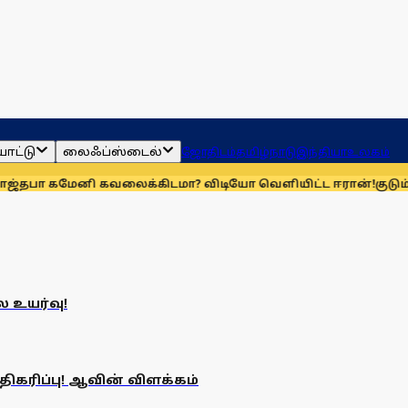
ாட்டு
லைஃப்ஸ்டைல்
ஜோதிடம்
தமிழ்நாடு
இந்தியா
உலகம்
பா கமேனி கவலைக்கிடமா? விடியோ வெளியிட்ட ஈரான்!
குடும்ப 
ை உயர்வு!
ிகரிப்பு! ஆவின் விளக்கம்