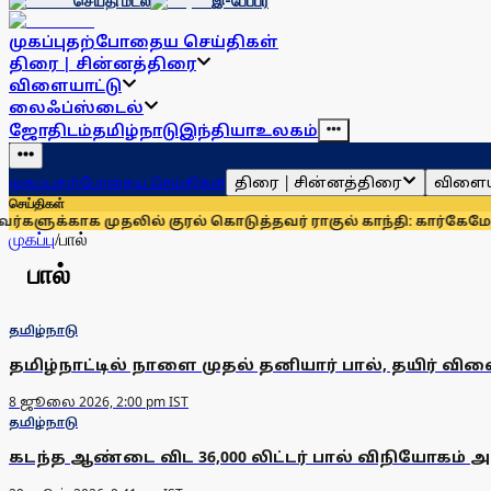
செய்தி மடல்
இ-பேப்பர்
முகப்பு
தற்போதைய செய்திகள்
திரை | சின்னத்திரை
விளையாட்டு
லைஃப்ஸ்டைல்
ஜோதிடம்
தமிழ்நாடு
இந்தியா
உலகம்
திரை | சின்னத்திரை
விளைய
முகப்பு
தற்போதைய செய்திகள்
செய்திகள்
க்காக முதலில் குரல் கொடுத்தவர் ராகுல் காந்தி: கார்கே
மோஜ்த
முகப்பு
/
பால்
பால்
தமிழ்நாடு
தமிழ்நாட்டில் நாளை முதல் தனியார் பால், தயிர் வில
8 ஜூலை 2026, 2:00 pm IST
தமிழ்நாடு
கடந்த ஆண்டை விட 36,000 லிட்டர் பால் விநியோகம் அத