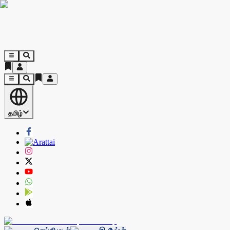
தமிழ்