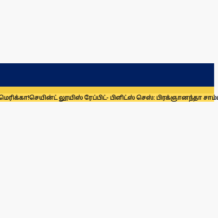
க்கா!
செயின்ட் லூயிஸ் ரேப்பிட்- பிளிட்ஸ் செஸ்: பிரக்ஞானந்தா சாம்பியன