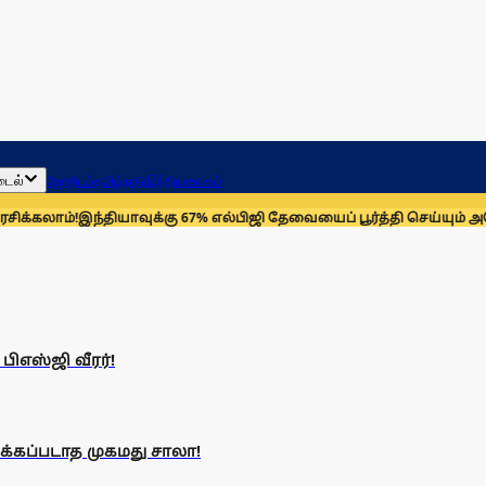
டைல்
ஜோதிடம்
தமிழ்நாடு
இந்தியா
உலகம்
்கலாம்!
இந்தியாவுக்கு 67% எல்பிஜி தேவையைப் பூர்த்தி செய்யும் அமெரி
பிஎஸ்ஜி வீரர்!
றக்கப்படாத முகமது சாலா!