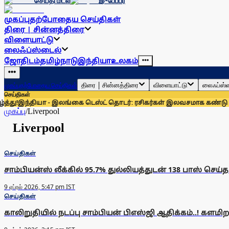
செய்தி மடல்
இ-பேப்பர்
முகப்பு
தற்போதைய செய்திகள்
திரை | சின்னத்திரை
விளையாட்டு
லைஃப்ஸ்டைல்
ஜோதிடம்
தமிழ்நாடு
இந்தியா
உலகம்
திரை | சின்னத்திரை
விளையாட்டு
லைஃப்ஸ்
முகப்பு
தற்போதைய செய்திகள்
செய்திகள்
ு!
இந்தியா - இலங்கை டெஸ்ட் தொடர்: ரசிகர்கள் இலவசமாக கண்டு ரசிக
முகப்பு
/
Liverpool
Liverpool
செய்திகள்
சாம்பியன்ஸ் லீக்கில் 95.7% துல்லியத்துடன் 138 பாஸ் செய்த 
9 ஏப்ரல் 2026, 5:47 pm IST
செய்திகள்
காலிறுதியில் நடப்பு சாம்பியன் பிஎஸ்ஜி ஆதிக்கம்..! களமி