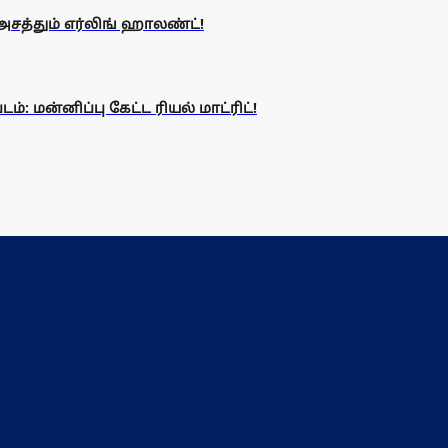
அசத்தும் எர்லிங் ஹாலண்ட்!
 மன்னிப்பு கேட்ட ரியல் மாட்ரிட்!