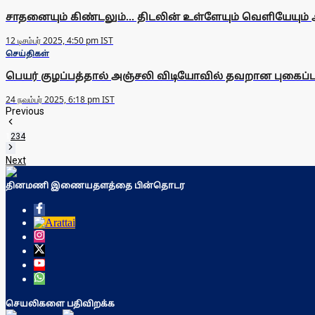
சாதனையும் கிண்டலும்... திடலின் உள்ளேயும் வெளியேயும் 
12 டிசம்பர் 2025, 4:50 pm IST
செய்திகள்
பெயர் குழப்பத்தால் அஞ்சலி விடியோவில் தவறான புகைப்படம்:
24 நவம்பர் 2025, 6:18 pm IST
Previous
1
2
3
4
Next
தினமணி இணையதளத்தை பின்தொடர
செயலிகளை பதிவிறக்க