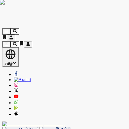
தமிழ்