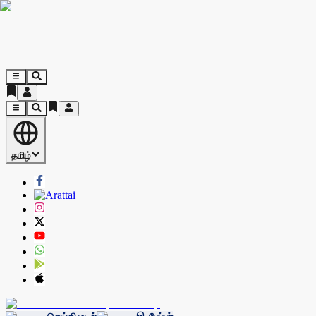
தமிழ்