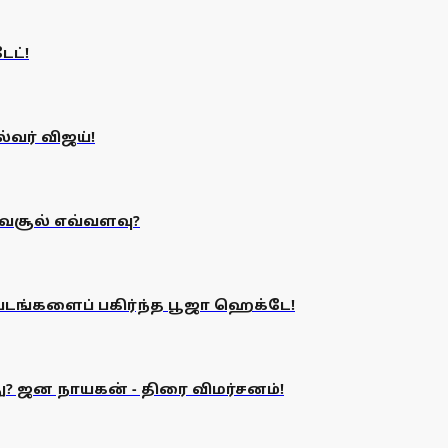
ேட்!
்வர் விஜய்!
வசூல் எவ்வளவு?
ங்களைப் பகிர்ந்த பூஜா ஹெக்டே!
து? ஜன நாயகன் - திரை விமர்சனம்!