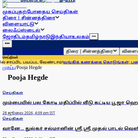
செய்தி மடல்
இ-பேப்பர்
முகப்பு
தற்போதைய செய்திகள்
திரை | சின்னத்திரை
விளையாட்டு
லைஃப்ஸ்டைல்
ஜோதிடம்
தமிழ்நாடு
இந்தியா
உலகம்
திரை | சின்னத்திரை
விளைய
முகப்பு
தற்போதைய செய்திகள்
செய்திகள்
ாப்பிட பயப்பட வேண்டாம்!
வங்கிக் கணக்கை கொடுங்கள்; பணம் கொ
முகப்பு
/
Pooja Hegde
Pooja Hegde
செய்திகள்
மும்பையில் பல கோடி மதிப்பில் வீடு கட்டிய பூஜா ஹெ
28 ஜூலை 2026, 4:09 pm IST
செய்திகள்
வானே... துல்கர் சல்மானின் ஸ்ரீ ஸ்ரீ முதல் பாடல் வெளி