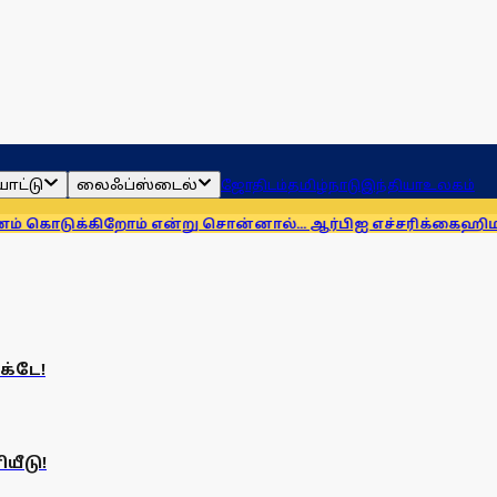
ாட்டு
லைஃப்ஸ்டைல்
ஜோதிடம்
தமிழ்நாடு
இந்தியா
உலகம்
டுக்கிறோம் என்று சொன்னால்... ஆர்பிஐ எச்சரிக்கை
ஹிமாசலில்
க்டே!
யீடு!