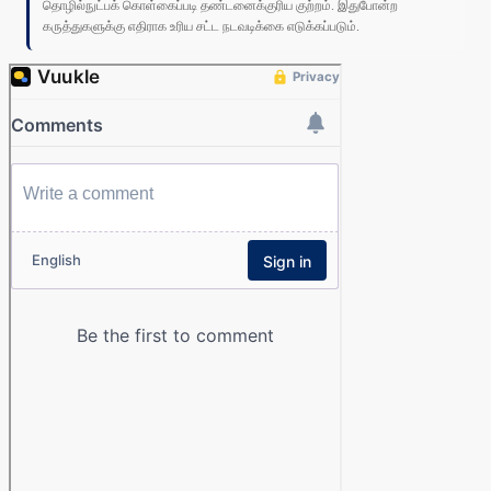
தொழில்நுட்பக் கொள்கைப்படி தண்டனைக்குரிய குற்றம். இதுபோன்ற
கருத்துகளுக்கு எதிராக உரிய சட்ட நடவடிக்கை எடுக்கப்படும்.