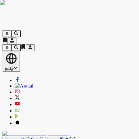
தமிழ்