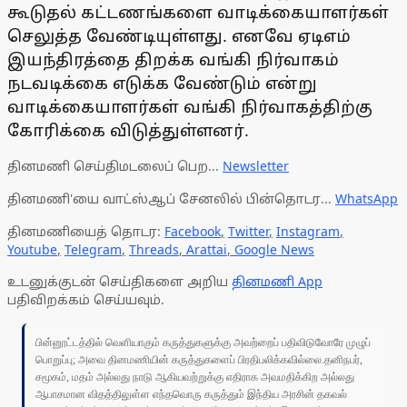
கூடுதல் கட்டணங்களை வாடிக்கையாளர்கள்
செலுத்த வேண்டியுள்ளது. எனவே ஏடிஎம்
இயந்திரத்தை திறக்க வங்கி நிர்வாகம்
நடவடிக்கை எடுக்க வேண்டும் என்று
வாடிக்கையாளர்கள் வங்கி நிர்வாகத்திற்கு
கோரிக்கை விடுத்துள்ளனர்.
தினமணி செய்திமடலைப் பெற...
Newsletter
தினமணி'யை வாட்ஸ்ஆப் சேனலில் பின்தொடர...
WhatsApp
தினமணியைத் தொடர:
Facebook
,
Twitter
,
Instagram
,
Youtube
,
Telegram
,
Threads
,
Arattai
,
Google News
உடனுக்குடன் செய்திகளை அறிய
தினமணி App
பதிவிறக்கம் செய்யவும்.
பின்னூட்டத்தில் வெளியாகும் கருத்துகளுக்கு அவற்றைப் பதிவிடுவோரே முழுப்
பொறுப்பு; அவை தினமணியின் கருத்துகளைப் பிரதிபலிக்கவில்லை.தனிநபர்,
சமூகம், மதம் அல்லது நாடு ஆகியவற்றுக்கு எதிராக அவமதிக்கிற அல்லது
ஆபாசமான விதத்திலுள்ள எந்தவொரு கருத்தும் இந்திய அரசின் தகவல்