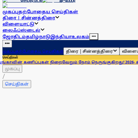
செய்தி மடல்
இ-பேப்பர்
முகப்பு
தற்போதைய செய்திகள்
திரை | சின்னத்திரை
விளையாட்டு
லைஃப்ஸ்டைல்
ஜோதிடம்
தமிழ்நாடு
இந்தியா
உலகம்
திரை | சின்னத்திரை
விளைய
முகப்பு
தற்போதைய செய்திகள்
செய்திகள்
்புகள் நிறைவேறும் நேரம் நெருங்குகிறது! 2026- க்கு என்ன சொல
முகப்பு
/
செய்திகள்