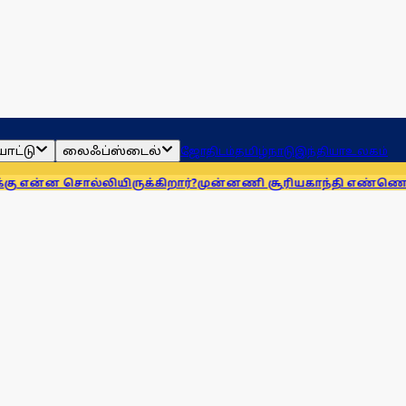
ாட்டு
லைஃப்ஸ்டைல்
ஜோதிடம்
தமிழ்நாடு
இந்தியா
உலகம்
்லியிருக்கிறார்?
முன்னணி சூரியகாந்தி எண்ணெய் நிறுவனத்துக