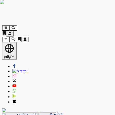
தமிழ்