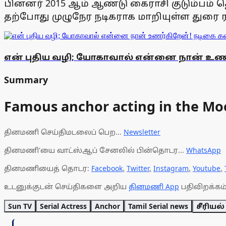
பின்னர் 2015 ஆம் ஆண்டு கைராசி குடும்பம் த
தற்போது முழுநேர நடிகராக மாறியுள்ள துரை ராஜ்
என் புதிய வழி; யோகாவால் என்னை நான் உண
Summary
Famous anchor acting in the Mo
தினமணி செய்திமடலைப் பெற...
Newsletter
தினமணி'யை வாட்ஸ்ஆப் சேனலில் பின்தொடர...
WhatsApp
தினமணியைத் தொடர:
Facebook
,
Twitter
,
Instagram
,
Youtube
,
உடனுக்குடன் செய்திகளை அறிய
தினமணி App
பதிவிறக்கம்
Sun TV
Serial Actress
Anchor
Tamil Serial news
சீரியல