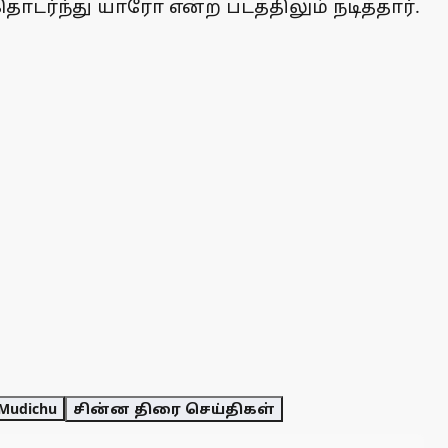
ொடர்ந்து யாரோ என்ற படத்திலும் நடித்தார்.
.
Mudichu
சின்ன திரை செய்திகள்