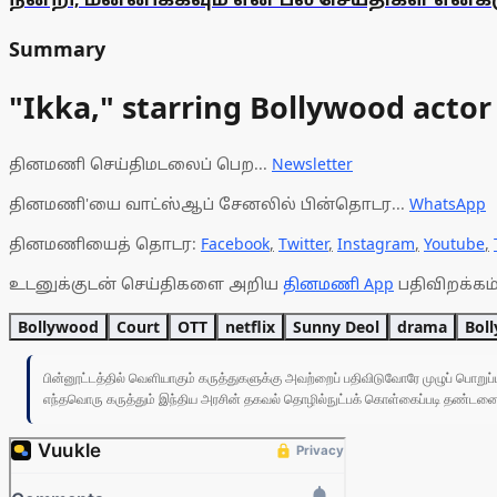
Summary
"Ikka," starring Bollywood actor
தினமணி செய்திமடலைப் பெற...
Newsletter
தினமணி'யை வாட்ஸ்ஆப் சேனலில் பின்தொடர...
WhatsApp
தினமணியைத் தொடர:
Facebook
,
Twitter
,
Instagram
,
Youtube
,
உடனுக்குடன் செய்திகளை அறிய
தினமணி App
பதிவிறக்கம்
Bollywood
Court
OTT
netflix
Sunny Deol
drama
Bol
பின்னூட்டத்தில் வெளியாகும் கருத்துகளுக்கு அவற்றைப் பதிவிடுவோரே முழுப் பொற
எந்தவொரு கருத்தும் இந்திய அரசின் தகவல் தொழில்நுட்பக் கொள்கைப்படி தண்டனைக்கு