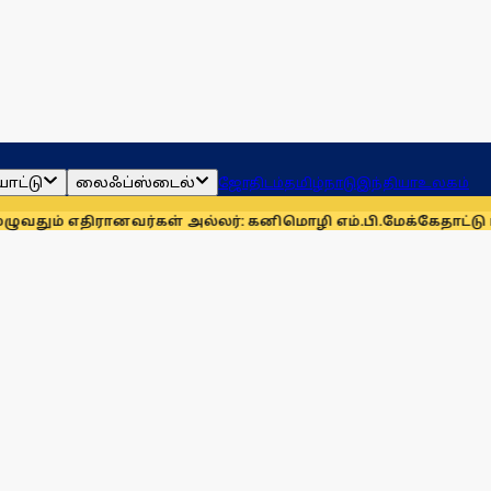
ாட்டு
லைஃப்ஸ்டைல்
ஜோதிடம்
தமிழ்நாடு
இந்தியா
உலகம்
ரானவர்கள் அல்லர்: கனிமொழி எம்.பி.
மேக்கேதாட்டு பிரச்னையை 