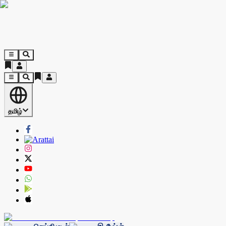
தமிழ்