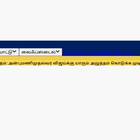
ாட்டு
லைஃப்ஸ்டைல்
ஜோதிடம்
தமிழ்நாடு
இந்தியா
உலகம்
ணி
முதல்வர் விஜய்க்கு யாரும் அழுத்தம் கொடுக்க முடியாது: மாணிக