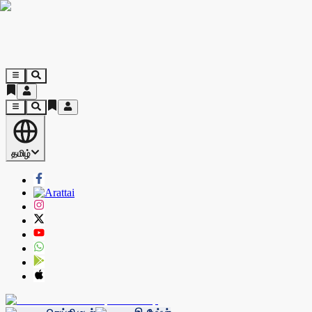
தமிழ்