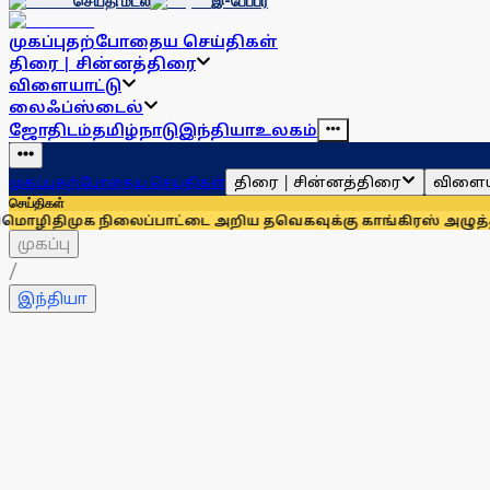
செய்தி மடல்
இ-பேப்பர்
முகப்பு
தற்போதைய செய்திகள்
திரை | சின்னத்திரை
விளையாட்டு
லைஃப்ஸ்டைல்
ஜோதிடம்
தமிழ்நாடு
இந்தியா
உலகம்
திரை | சின்னத்திரை
விளைய
முகப்பு
தற்போதைய செய்திகள்
செய்திகள்
 நிலைப்பாட்டை அறிய தவெகவுக்கு காங்கிரஸ் அழுத்தம்: அன்பும
முகப்பு
/
இந்தியா