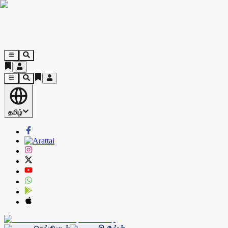
தமிழ்