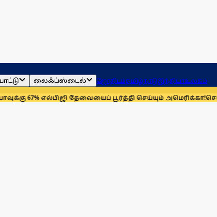
ாட்டு
லைஃப்ஸ்டைல்
ஜோதிடம்
தமிழ்நாடு
இந்தியா
உலகம்
% எல்பிஜி தேவையைப் பூர்த்தி செய்யும் அமெரிக்கா!
செயின்ட் லூயிஸ