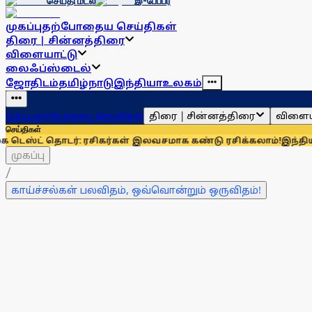
செய்தி மடல்
இ-பேப்பர்
முகப்பு
தற்போதைய செய்திகள்
திரை | சின்னத்திரை
விளையாட்டு
லைஃப்ஸ்டைல்
ஜோதிடம்
தமிழ்நாடு
இந்தியா
உலகம்
திரை | சின்னத்திரை
விளைய
முகப்பு
தற்போதைய செய்திகள்
செய்திகள்
ொடர்: ரசிகர்கள் இலவசமாக கண்டு ரசிக்கலாம்!
இந்தியாவுக்கு 67
முகப்பு
/
காய்ச்சல்கள் பலவிதம், ஒவ்வொன்றும் ஒருவிதம்!