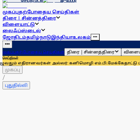
செய்தி மடல்
இ-பேப்பர்
முகப்பு
தற்போதைய செய்திகள்
திரை | சின்னத்திரை
விளையாட்டு
லைஃப்ஸ்டைல்
ஜோதிடம்
தமிழ்நாடு
இந்தியா
உலகம்
திரை | சின்னத்திரை
விளைய
முகப்பு
தற்போதைய செய்திகள்
செய்திகள்
னவர்கள் அல்லர்: கனிமொழி எம்.பி.
மேக்கேதாட்டு பிரச்னையை தி
முகப்பு
/
புதுதில்லி