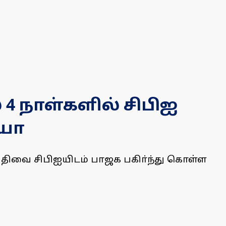
4 நாள்களில் சிபிஐ
ியா
 பதிவை சிபிஐயிடம் பாஜக பகிா்ந்து கொள்ள