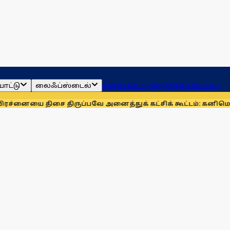
ாட்டு
லைஃப்ஸ்டைல்
ஜோதிடம்
தமிழ்நாடு
இந்தியா
உலகம்
சை திருப்பவே அனைத்துக் கட்சிக் கூட்டம்: கனிமொழி
முழுமையான