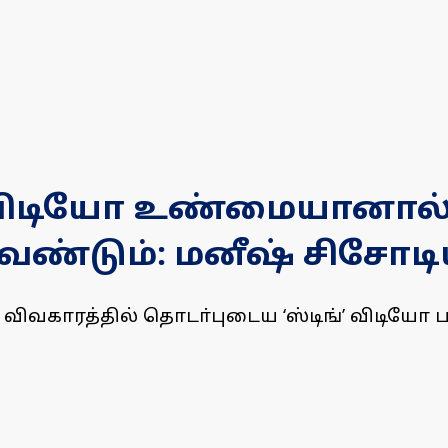
்’ விடியோ உண்மையானால் 
ண்டும்: மனீஷ் சிசோட
ட விவகாரத்தில் தொடா்புடைய ‘ஸ்டிங்’ விடியோ