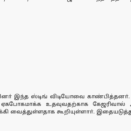
வினா் இந்த ஸ்டிங் விடியோவை காண்பித்தனா்
ை ஏகபோகமாக்க உதவுவதற்காக கேஜரிவால்
ி வைத்துள்ளதாக கூறியுள்ளாா். இதையடுத்து