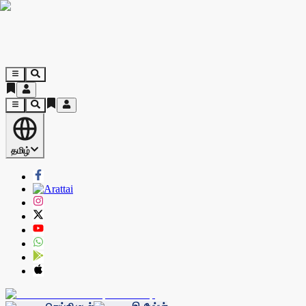
தமிழ்