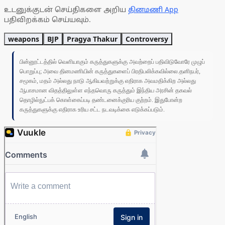
உடனுக்குடன் செய்திகளை அறிய
தினமணி App
பதிவிறக்கம் செய்யவும்.
weapons
BJP
Pragya Thakur
Controversy
பின்னூட்டத்தில் வெளியாகும் கருத்துகளுக்கு அவற்றைப் பதிவிடுவோரே முழுப்
பொறுப்பு; அவை தினமணியின் கருத்துகளைப் பிரதிபலிக்கவில்லை.தனிநபர்,
சமூகம், மதம் அல்லது நாடு ஆகியவற்றுக்கு எதிராக அவமதிக்கிற அல்லது
ஆபாசமான விதத்திலுள்ள எந்தவொரு கருத்தும் இந்திய அரசின் தகவல்
தொழில்நுட்பக் கொள்கைப்படி தண்டனைக்குரிய குற்றம். இதுபோன்ற
கருத்துகளுக்கு எதிராக உரிய சட்ட நடவடிக்கை எடுக்கப்படும்.