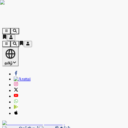
தமிழ்