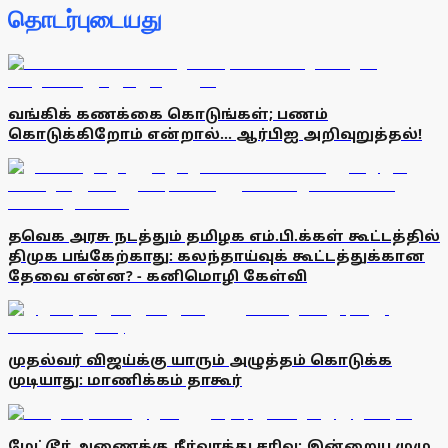
தொடர்புடையது
வங்கிக் கணக்கை கொடுங்கள்; பணம்
கொடுக்கிறோம் என்றால்... ஆர்பிஐ அறிவுறுத்தல்!
தவெக அரசு நடத்தும் தமிழக எம்.பி.க்கள் கூட்டத்தில்
திமுக பங்கேற்காது: கலந்தாய்வுக் கூட்டத்துக்கான
தேவை என்ன? - கனிமொழி கேள்வி
முதல்வர் விஜய்க்கு யாரும் அழுத்தம் கொடுக்க
முடியாது: மாணிக்கம் தாகூர்
மேட்டூா் அணைக்கு நீா்வரத்து சரிவு: இன்றைய முழு