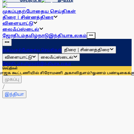
செய்தி மடல்
இ-பேப்பர்
முகப்பு
தற்போதைய செய்திகள்
திரை | சின்னத்திரை
விளையாட்டு
லைஃப்ஸ்டைல்
ஜோதிடம்
தமிழ்நாடு
இந்தியா
உலகம்
திரை | சின்னத்திரை
முகப்பு
தற்போதைய செய்திகள்
விளையாட்டு
லைஃப்ஸ்டைல்
ஜோதிடம்
தமிழ்நாடு
இந்தியா
உலகம்
செய்திகள்
கூட்டணியில் சிரோமணி அகாலிதளம்?
ஓணம் பண்டிகைக்கு 112 சிறப்பு 
முகப்பு
/
இந்தியா