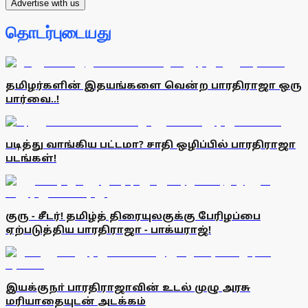
Advertise with us
தொடர்புடையது
தமிழர்களின் இதயங்களை வென்ற பாரதிராஜா ஒரு
பார்வை..!
படித்து வாங்கிய பட்டமா? சாதி ஒழிப்பில் பாரதிராஜா
படங்கள்!
குரு - சீடர்! தமிழ்த் திரையுலகுக்கு பேரிழப்பை
ஏற்படுத்திய பாரதிராஜா - பாக்யராஜ்!
இயக்குநா் பாரதிராஜாவின் உடல் முழு அரசு
மரியாதையுடன் அடக்கம்