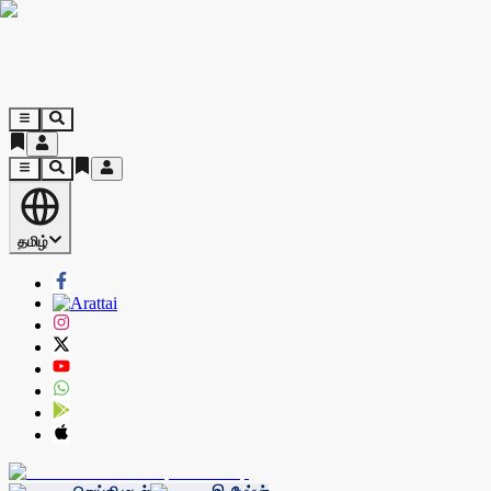
தமிழ்