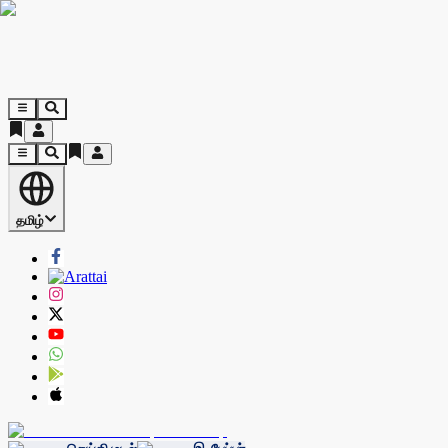
தமிழ்