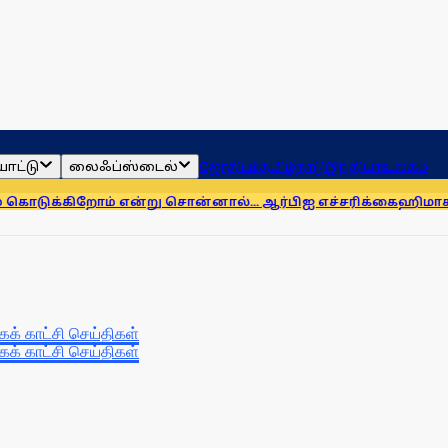
ாட்டு
லைஃப்ஸ்டைல்
ஜோதிடம்
தமிழ்நாடு
இந்தியா
உலகம்
்கிறோம் என்று சொன்னால்... ஆர்பிஐ எச்சரிக்கை
ஹிமாசலில் பேர
தகக் காட்சி செய்திகள்
தகக் காட்சி செய்திகள்