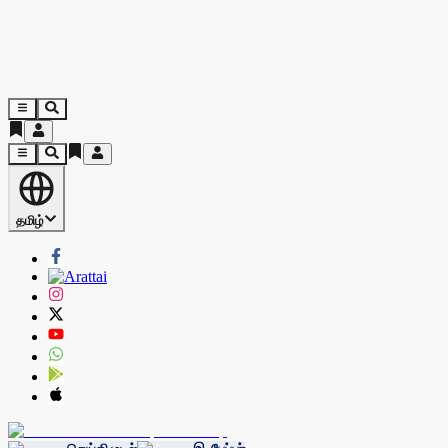
தமிழ்