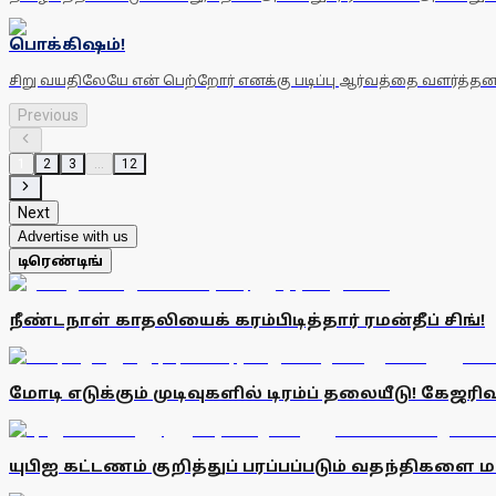
பொக்கிஷம்!
சிறு வயதிலேயே என் பெற்றோர் எனக்கு படிப்பு ஆர்வத்தை வளர்த்தனர
Previous
1
2
3
...
12
Next
Advertise with us
டிரெண்டிங்
நீண்டநாள் காதலியைக் கரம்பிடித்தார் ரமன்தீப் சிங்!
மோடி எடுக்கும் முடிவுகளில் டிரம்ப் தலையீடு! கேஜரிவா
யுபிஐ கட்டணம் குறித்துப் பரப்பப்படும் வதந்திகளை 