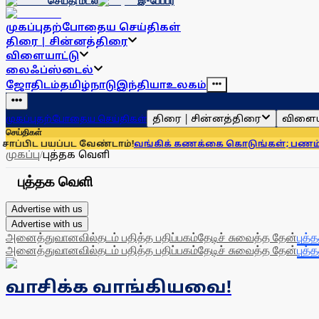
செய்தி மடல்
இ-பேப்பர்
முகப்பு
தற்போதைய செய்திகள்
திரை | சின்னத்திரை
விளையாட்டு
லைஃப்ஸ்டைல்
ஜோதிடம்
தமிழ்நாடு
இந்தியா
உலகம்
திரை | சின்னத்திரை
விளைய
முகப்பு
தற்போதைய செய்திகள்
செய்திகள்
ிட பயப்பட வேண்டாம்!
வங்கிக் கணக்கை கொடுங்கள்; பணம் கொடுக
முகப்பு
/
புத்தக வெளி
புத்தக வெளி
Advertise with us
Advertise with us
அனைத்து
வானவில்
தடம் பதித்த பதிப்பகம்
தேடிச் சுவைத்த தேன்
புத்
அனைத்து
வானவில்
தடம் பதித்த பதிப்பகம்
தேடிச் சுவைத்த தேன்
புத்
வாசிக்க வாங்கியவை!